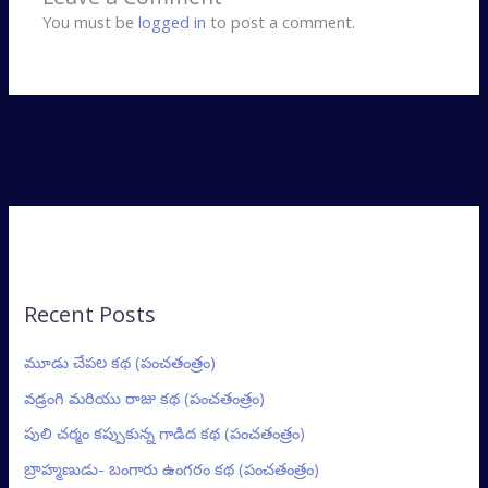
You must be
logged in
to post a comment.
Recent Posts
మూడు చేపల కథ (పంచతంత్రం)
వడ్రంగి మరియు రాజు కథ (పంచతంత్రం)
పులి చర్మం కప్పుకున్న గాడిద కథ (పంచతంత్రం)
బ్రాహ్మణుడు- బంగారు ఉంగరం కథ (పంచతంత్రం)