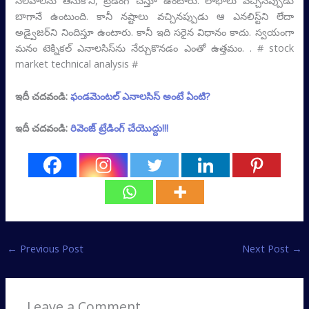
సలహాలను తీసుకొని, ట్రేడింగ్‌ చేస్తూ ఉంటారు. లాభాలు వచ్చినప్పుడు
బాగానే ఉంటుంది. కానీ నష్టాలు వచ్చినప్పుడు ఆ ఎనలిస్ట్‌ని లేదా
అడ్వైజర్‌ని నిందిస్తూ ఉంటారు. కానీ ఇది సరైన విధానం కాదు. స్వయంగా
మనం టెక్నికల్‌ ఎనాలసిస్‌ను నేర్చుకొనడం ఎంతో ఉత్తమం. . # stock
market technical analysis #
ఇదీ చదవండి:
ఫండమెంటల్ ఎనాలసిస్ అంటే ఏంటి?
ఇదీ చదవండి:
రివెంజ్‌ ట్రేడింగ్‌ చేయొద్దు!!!
←
Previous Post
Next Post
→
Leave a Comment