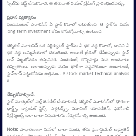
స్కిల్‌ను టెస్ట్‌ చేసుకొవాలి. ఆ తరువాత రియల్‌ ట్రేడింగ్‌ ప్రారంభించవచ్చు.
ప్రధాన వ్యత్యాసం
ఫండమెంటల్‌ ఎనాలసిస్‌ ఏ స్టాక్‌ కొనాలో చెబుతుంది. ఆ స్టాక్‌ను మనం
long term investment కోసం కొనుక్కోవాల్సి ఉంటుంది.
టెక్నికల్‌ ఎనాలసిస్‌ ఒక పర్టిక్యులర్‌ స్టాక్‌ను ఏ ధర వద్ద కొనాలో, దానిని ఏ
ధర వద్ద అమ్మివేయాలో చెబుతుంది. అయితే ట్రేడింగ్‌ చేసేటప్పుడు స్టాప్‌
లాస్‌ పెట్టుకోవడం తప్పనిసరి. ఎందుకంటే, కొన్నిసార్లు మన అంచనాలు
తప్పుతాయి. అలాంటప్పుడు మనం భారీగా నష్టపోకుండా ఉండాలంటే,
స్టాప్‌లాస్‌ పెట్టుకోవడం ఉత్తమం. . # stock market technical analysis
#
నేర్చుకోవాల్సిందే..
స్టాక్‌ మార్కెట్‌లో వెల్త్‌ జనరేట్‌ చేయాలంటే, టెక్నికల్‌ ఎనాలసిస్‌లో భాగంగా
ఛార్ట్స్‌, క్యాండిల్‌ స్టిక్స్‌, ప్యాటర్న్స్‌, మూవింగ్‌ యావరేజెస్‌, ఫెబోనాచీ
రీట్రేస్మెంట్స్‌ ఇలా చాలా విషయాలను నేర్చుకోవాల్సి ఉంటుంది.
Note:
సాధారణంగా మనలో చాలా మంది, తమ ఫైనాన్షియల్‌ అడ్వైజర్‌