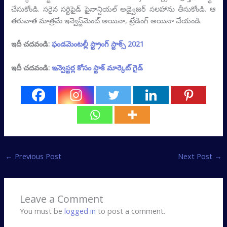
చేసుకోండి. సరైన సర్టిఫైడ్‌ ఫైనాన్షియల్‌ అడ్వైజర్‌ సలహాను తీసుకోండి. ఆ
తరువాత మాత్రమే ఇన్వెస్ట్‌మెంట్‌ అయినా, ట్రేడింగ్ అయినా చేయండి.
ఇదీ చదవండి:
ఫండమెంటల్లీ స్ట్రాంగ్‌ స్టాక్స్‌ 2021
ఇదీ చదవండి:
ఇన్వెస్టర్ల కోసం స్టాక్ మార్కెట్‌ గైడ్‌
←
Previous Post
Next Post
→
Leave a Comment
You must be
logged in
to post a comment.