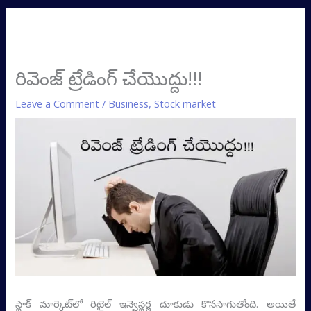
రివెంజ్‌ ట్రేడింగ్‌ చేయొద్దు!!!
Leave a Comment
/
Business
,
Stock market
స్టాక్‌ మార్కెట్‌లో రిటైల్‌ ఇన్వెస్టర్ల దూకుడు కొనసాగుతోంది. అయితే