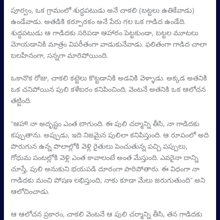
పూర్వం, ఒక గ్రామంలో శుద్ధపటుడు అనే చాకలి (బట్టలు ఉతికేవాడు)
ఉండేవాడు. అతడికి కర్పూరకం అనే పేరు గల ఒక గాడిద ఉండేది.
శుద్ధపటుడు ఆ గాడిదకు సరిపడా ఆహారం పెట్టకుండా, బట్టల మూటలు
మోయడానికి మాత్రం విపరీతంగా వాడుకునేవాడు. ఫలితంగా గాడిద చాలా
బలహీనంగా, సన్నగా మారిపోయింది.
ఒకానొక రోజు, చాకలి కట్టెలు కొట్టడానికి అడవికి వెళ్ళాడు. అక్కడ అతనికి
ఒక చనిపోయిన పులి కళేబరం కనిపించింది. వెంటనే అతనికి ఒక ఆలోచన
తట్టింది.
“ఆహా! నా అదృష్టం ఎంత బాగుంది. ఈ పులి చర్మాన్ని తీసి, నా గాడిదకు
కప్పుతాను. అప్పుడు, ఇది నిజమైన పులిలా కనిపిస్తుంది. ఆ రూపంలో అది
పొరుగున ఉన్న పొలాల్లోకి వెళ్లి రైతులు పెంచుతున్న పచ్చి పప్పులు,
గోధుమ పంటల్లోకి వెళ్లి ఎంత కావాలంటే అంత మేస్తుంది. ఎవరైనా దాన్ని
చూస్తే, పులి అనుకుని భయపడి దూరంగా పారిపోతారు. ఈ విధంగా నా
గాడిదకు మంచి పోషణ లభిస్తుంది, నాకు కూడా మేలు జరుగుతుంది” అని
ఆలోచించాడు.
ఆ ఆలోచన ప్రకారం, చాకలి వెంటనే ఆ పులి చర్మాన్ని తీసి, తన గాడిదకు