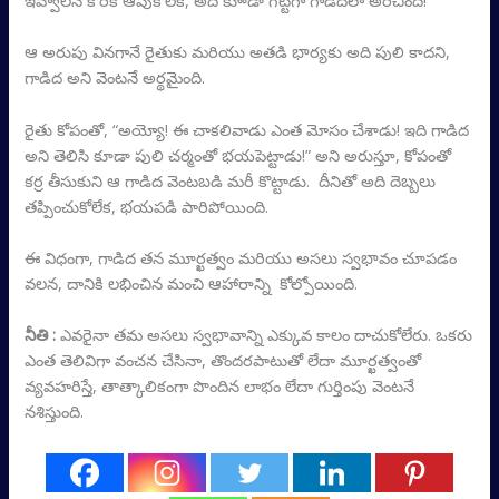
ఇవ్వాలనే కోరిక ఆపుకోలేక, అది కూాడా గట్టిగా గాడిదలా అరిచింది!
ఆ అరుపు వినగానే రైతుకు మరియు అతడి భార్యకు అది పులి కాదని,
గాడిద అని వెంటనే అర్థమైంది.
రైతు కోపంతో, “అయ్యో! ఈ చాకలివాడు ఎంత మోసం చేశాడు! ఇది గాడిద
అని తెలిసి కూడా పులి చర్మంతో భయపెట్టాడు!” అని అరుస్తూ, కోపంతో
కర్ర తీసుకుని ఆ గాడిద వెంటబడి మరీ కొట్టాడు. దీనితో అది దెబ్బలు
తప్పించుకోలేక, భయపడి పారిపోయింది.
ఈ విధంగా, గాడిద తన మూర్ఖత్వం మరియు అసలు స్వభావం చూపడం
వలన, దానికి లభించిన మంచి ఆహారాన్ని కోల్పోయింది.
నీతి :
ఎవరైనా తమ అసలు స్వభావాన్ని ఎక్కువ కాలం దాచుకోలేరు. ఒకరు
ఎంత తెలివిగా వంచన చేసినా, తొందరపాటుతో లేదా మూర్ఖత్వంతో
వ్యవహరిస్తే, తాత్కాలికంగా పొందిన లాభం లేదా గుర్తింపు వెంటనే
నశిస్తుంది.