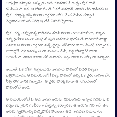
జాగ్రత్తగా కప్పాడు. అప్పుడు అది చూడడానికి అచ్చం పులిలానే
కనిపించింది. ఇక ఆ రోజు నుండి చీకటి పడగానే, చాకలి తన గాడిదకు ఆ
పులి చర్మాన్ని కప్పి పొలాల దగ్గరకు తోలి, మేత మేసిన తర్వాత
తెల్లవారుజామున తిరిగి ఇంటికి తీసుకొచ్చేవాడు.
పులి చర్మం కప్పుకున్న గాడిదను చూసి పొలాల యజమానులు, పక్కన
ఉన్న రైతులు అంతా నిజమైన పులి అనుకుని భయపడి పారిపోయేవాళ్లు.
ఎవరూ ఆ పొలాల దగ్గరకు వచ్చే ధైర్యం చేసేవారు కాదు. దీంతో, కర్పూరకం
పొలాల్లోకి వెళ్లి కడుపు నిండా పంటలు మేసి, కొద్ది రోజుల్లోనే బాగా
బలపడింది. చాకలి కూడా తన ఉపాయం పట్ల చాలా సంతోషంగా ఉన్నాడు.
అయితే, ఒక రోజు, శుద్ధపటుడు గాడిదను పొలంలో వదిలి పక్కకు
వెళ్లిపోయాడు. ఆ సమయంలోనే పక్క పొలంలో ఉన్న ఒక రైతు దాహం వేసి
నీళ్లు తాగడానికి వచ్చాడు. ఆ రైతు భార్య కూడా ఆ సమయంలో
పొలంలోనే ఉంది.
ఆ సమయంలోనే ఓ ఆడ గాడిద అరుపు వినిపించింది. అప్పటి వరకు పులి
చర్మం కప్పుకుని గంభీరంగా మేస్తున్న కర్పూరకం ఆ అరుపు వినగానే, తన
అసలు స్వభావాన్ని మర్చిపోలేకపోయింది. ఆడ గాడిదకు సమాధానం