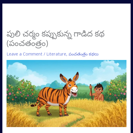
పులి చర్మం కప్పుకున్న గాడిద కథ
(పంచతంత్రం)
Leave a Comment
/
Literature
,
పంచతంత్రం కథలు