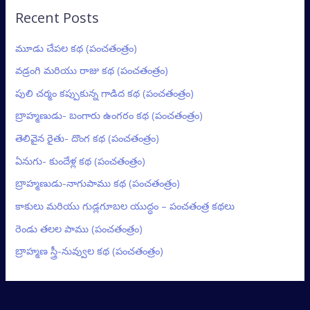
Recent Posts
మూడు చేపల కథ (పంచతంత్రం)
వడ్రంగి మరియు రాజు కథ (పంచతంత్రం)
పులి చర్మం కప్పుకున్న గాడిద కథ (పంచతంత్రం)
బ్రాహ్మణుడు- బంగారు ఉంగరం కథ (పంచతంత్రం)
తెలివైన రైతు- దొంగ కథ (పంచతంత్రం)
ఏనుగు- కుందేళ్ల కథ (పంచతంత్రం)
బ్రాహ్మణుడు-నాగుపాము కథ (పంచతంత్రం)
కాకులు మరియు గుడ్లగూబల యుద్ధం – పంచతంత్ర కథలు
రెండు తలల పాము (పంచతంత్రం)
బ్రాహ్మణ స్త్రీ-నువ్వుల కథ (పంచతంత్రం)