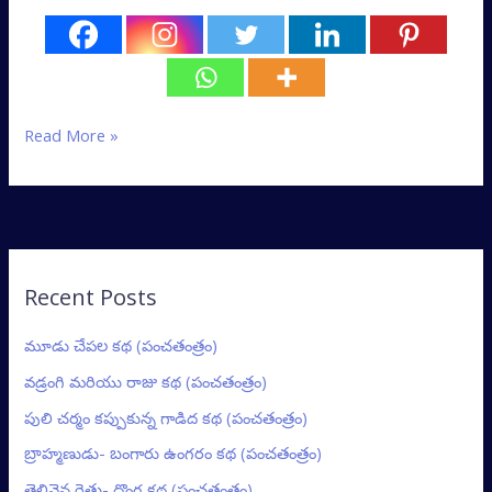
Read More »
Recent Posts
మూడు చేపల కథ (పంచతంత్రం)
వడ్రంగి మరియు రాజు కథ (పంచతంత్రం)
పులి చర్మం కప్పుకున్న గాడిద కథ (పంచతంత్రం)
బ్రాహ్మణుడు- బంగారు ఉంగరం కథ (పంచతంత్రం)
తెలివైన రైతు- దొంగ కథ (పంచతంత్రం)