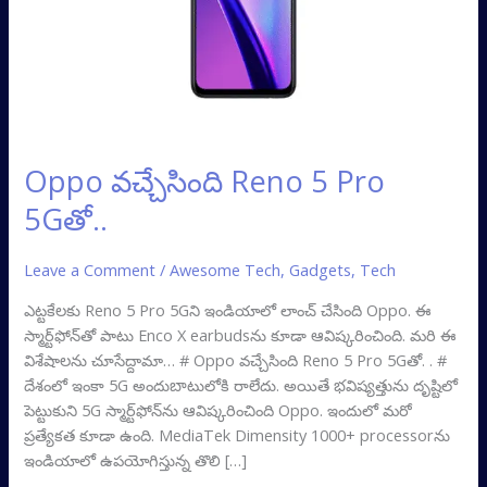
Oppo వచ్చేసింది Reno 5 Pro
5Gతో..
Leave a Comment
/
Awesome Tech
,
Gadgets
,
Tech
ఎట్టకేలకు Reno 5 Pro 5Gని ఇండియాలో లాంచ్ చేసింది Oppo. ఈ
స్మార్ట్‌ఫోన్‌తో పాటు Enco X earbudsను కూడా ఆవిష్కరించింది. మరి ఈ
విశేషాలను చూసేద్దామా… # Oppo వచ్చేసింది Reno 5 Pro 5Gతో. . #
దేశంలో ఇంకా 5G అందుబాటులోకి రాలేదు. అయితే భవిష్యత్తును దృష్టిలో
పెట్టుకుని 5G స్మార్ట్‌ఫోన్‌ను ఆవిష్కరించింది Oppo. ఇందులో మరో
ప్రత్యేకత కూడా ఉంది. MediaTek Dimensity 1000+ processorను
ఇండియాలో ఉపయోగిస్తున్న తొలి […]