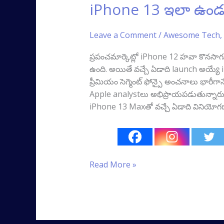
iPhone 13 ఇలా ఉండ
Leave a Comment
/
Awesome Tech
,
ప్రపంచమార్కెట్లో iPhone 12 హవా కొనసాగుతో
ఉంది. అయితే వచ్చే ఏడాది launch అయ్యే i
ప్రీమియం సెగ్మెంట్ ఫోన్పై అంచనాలు భారీగ
Apple analystలు అభిప్రాయపడుతున్నారు
iPhone 13 Maxతో వచ్చే ఏడాది వినియోగ
Read More »