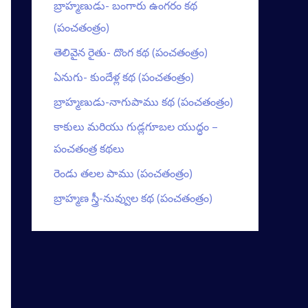
బ్రాహ్మణుడు- బంగారు ఉంగరం కథ
(పంచతంత్రం)
తెలివైన రైతు- దొంగ కథ (పంచతంత్రం)
ఏనుగు- కుందేళ్ల కథ (పంచతంత్రం)
బ్రాహ్మణుడు-నాగుపాము కథ (పంచతంత్రం)
కాకులు మరియు గుడ్లగూబల యుద్ధం –
పంచతంత్ర కథలు
రెండు తలల పాము (పంచతంత్రం)
బ్రాహ్మణ స్త్రీ-నువ్వుల కథ (పంచతంత్రం)