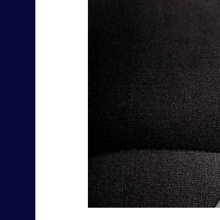
13
ఇలా
ఉండనుందా?