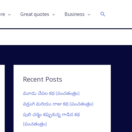
Search
ure
Great quotes
Business
Recent Posts
మూడు చేపల కథ (పంచతంత్రం)
వడ్రంగి మరియు రాజు కథ (పంచతంత్రం)
పులి చర్మం కప్పుకున్న గాడిద కథ
(పంచతంత్రం)