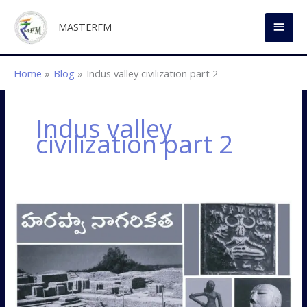
Skip
MAI
to
MASTERFM
content
MEN
Home
Blog
Indus valley civilization part 2
Indus valley
civilization part 2
సింధు
నాగరికత
పార్ట్‌
2