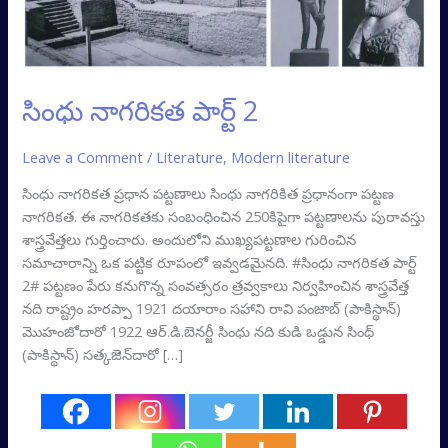
సింధు నాగరికత పార్ట్‌ 2
Leave a Comment
/
Literature
,
Modern literature
సింధు నాగరికత ప్రధాన పట్టణాలు సింధు నాగరికిత ప్రధానంగా పట్టణ
నాగరికత. ఈ నాగరికతకు సంబంధించిన 250కిపైగా పట్టణాలను పురావస్తు
శాస్త్రవేత్తలు గుర్తించారు. అందులోని ముఖ్యపట్టణాల గురించిన
సమాచారాన్ని ఒక పట్టిక రూపంలో ఇవ్వడమైనది. #సింధు నాగరికత పార్ట్‌
2# పట్టణం పేరు కనుగొన్న సంవత్సరం త్రవ్వకాలు నిర్వహించిన శాస్త్రవేత్త
నది రాష్ట్రం హరప్పా 1921 దయారాం సహాని రావి పంజాబ్‌ (పాకిస్థాన్‌)
మొహంజోదారో 1922 ఆర్‌.డి.బెనర్జీ సింధు నది కుడి ఒడ్డున సింధ్‌
(పాకిస్థాన్‌) సత్కజెన్‌దారో […]