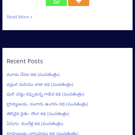
Read More »
Recent Posts
మూడు చేపల కథ (పంచతంత్రం)
వడ్రంగి మరియు రాజు కథ (పంచతంత్రం)
పులి చర్మం కప్పుకున్న గాడిద కథ (పంచతంత్రం)
బ్రాహ్మణుడు- బంగారు ఉంగరం కథ (పంచతంత్రం)
తెలివైన రైతు- దొంగ కథ (పంచతంత్రం)
ఏనుగు- కుందేళ్ల కథ (పంచతంత్రం)
బ్రాహ్మణుడు-నాగుపాము కథ (పంచతంత్రం)