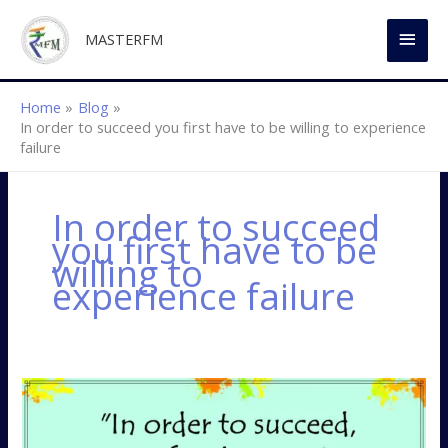
Skip
MAI
to
MASTERFM
content
MEN
Home
Blog
In order to succeed you first have to be willing to experience
failure
In order to succeed
you first have to be
willing to
experience failure
Willing
to
experience