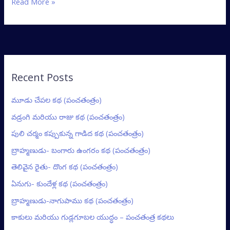
Read More »
Recent Posts
మూడు చేపల కథ (పంచతంత్రం)
వడ్రంగి మరియు రాజు కథ (పంచతంత్రం)
పులి చర్మం కప్పుకున్న గాడిద కథ (పంచతంత్రం)
బ్రాహ్మణుడు- బంగారు ఉంగరం కథ (పంచతంత్రం)
తెలివైన రైతు- దొంగ కథ (పంచతంత్రం)
ఏనుగు- కుందేళ్ల కథ (పంచతంత్రం)
బ్రాహ్మణుడు-నాగుపాము కథ (పంచతంత్రం)
కాకులు మరియు గుడ్లగూబల యుద్ధం – పంచతంత్ర కథలు