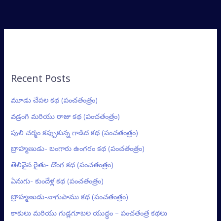
Recent Posts
మూడు చేపల కథ (పంచతంత్రం)
వడ్రంగి మరియు రాజు కథ (పంచతంత్రం)
పులి చర్మం కప్పుకున్న గాడిద కథ (పంచతంత్రం)
బ్రాహ్మణుడు- బంగారు ఉంగరం కథ (పంచతంత్రం)
తెలివైన రైతు- దొంగ కథ (పంచతంత్రం)
ఏనుగు- కుందేళ్ల కథ (పంచతంత్రం)
బ్రాహ్మణుడు-నాగుపాము కథ (పంచతంత్రం)
కాకులు మరియు గుడ్లగూబల యుద్ధం – పంచతంత్ర కథలు