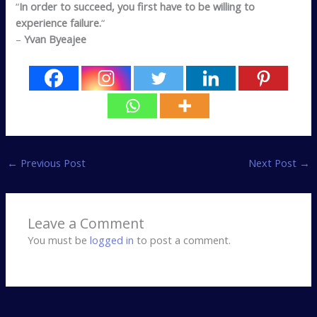
“
In order to succeed, you first have to be willing to
experience failure.
“
–
Yvan Byeajee
←
Previous Post
Next Post
→
Leave a Comment
You must be
logged in
to post a comment.