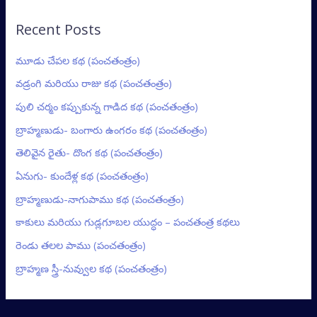
Recent Posts
మూడు చేపల కథ (పంచతంత్రం)
వడ్రంగి మరియు రాజు కథ (పంచతంత్రం)
పులి చర్మం కప్పుకున్న గాడిద కథ (పంచతంత్రం)
బ్రాహ్మణుడు- బంగారు ఉంగరం కథ (పంచతంత్రం)
తెలివైన రైతు- దొంగ కథ (పంచతంత్రం)
ఏనుగు- కుందేళ్ల కథ (పంచతంత్రం)
బ్రాహ్మణుడు-నాగుపాము కథ (పంచతంత్రం)
కాకులు మరియు గుడ్లగూబల యుద్ధం – పంచతంత్ర కథలు
రెండు తలల పాము (పంచతంత్రం)
బ్రాహ్మణ స్త్రీ-నువ్వుల కథ (పంచతంత్రం)