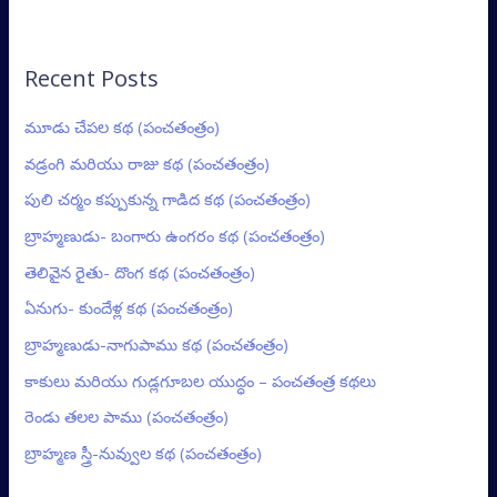
Recent Posts
మూడు చేపల కథ (పంచతంత్రం)
వడ్రంగి మరియు రాజు కథ (పంచతంత్రం)
పులి చర్మం కప్పుకున్న గాడిద కథ (పంచతంత్రం)
బ్రాహ్మణుడు- బంగారు ఉంగరం కథ (పంచతంత్రం)
తెలివైన రైతు- దొంగ కథ (పంచతంత్రం)
ఏనుగు- కుందేళ్ల కథ (పంచతంత్రం)
బ్రాహ్మణుడు-నాగుపాము కథ (పంచతంత్రం)
కాకులు మరియు గుడ్లగూబల యుద్ధం – పంచతంత్ర కథలు
రెండు తలల పాము (పంచతంత్రం)
బ్రాహ్మణ స్త్రీ-నువ్వుల కథ (పంచతంత్రం)