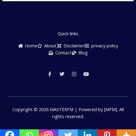
Quick links
Home
About
Disclaimer
privacy policy
Contact
Blog
F
T
I
Y
a
w
n
o
c
i
s
u
e
t
t
t
b
t
a
u
o
e
g
b
o
r
r
e
k
a
-
m
f
Copyright © 2026 MASTERFM | Powered by [MFM]. All
rights reserved.