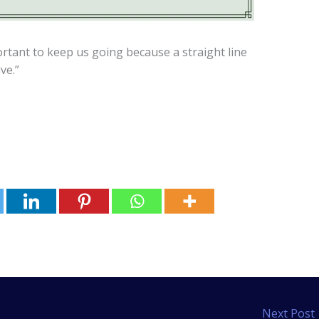
ortant to keep us going because a straight line
ve.”
Next Post