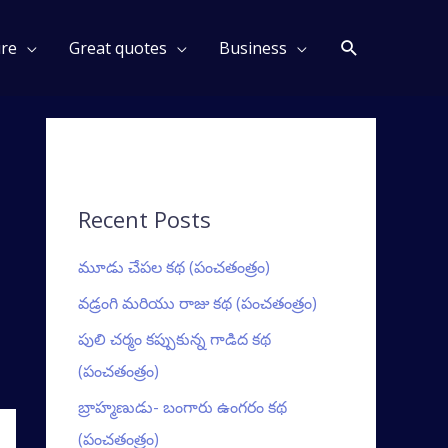
Search
ure
Great quotes
Business
Recent Posts
మూడు చేపల కథ (పంచతంత్రం)
వడ్రంగి మరియు రాజు కథ (పంచతంత్రం)
పులి చర్మం కప్పుకున్న గాడిద కథ
(పంచతంత్రం)
బ్రాహ్మణుడు- బంగారు ఉంగరం కథ
(పంచతంత్రం)