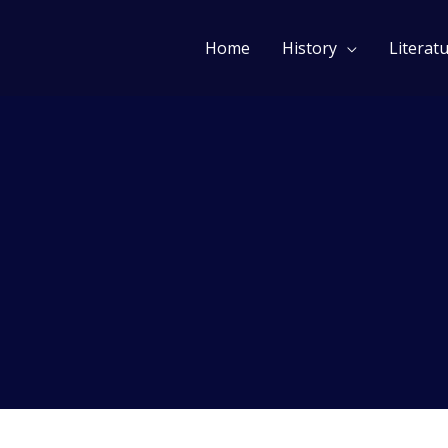
 in life
Home
History
Literat