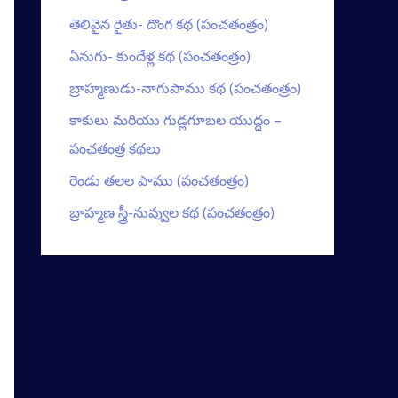
తెలివైన రైతు- దొంగ కథ (పంచతంత్రం)
ఏనుగు- కుందేళ్ల కథ (పంచతంత్రం)
బ్రాహ్మణుడు-నాగుపాము కథ (పంచతంత్రం)
కాకులు మరియు గుడ్లగూబల యుద్ధం –
పంచతంత్ర కథలు
రెండు తలల పాము (పంచతంత్రం)
బ్రాహ్మణ స్త్రీ-నువ్వుల కథ (పంచతంత్రం)