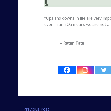
“Ups and downs in life are very imp
even in an ECG means we are not ali
– Ratan Tata
←
Previous Post