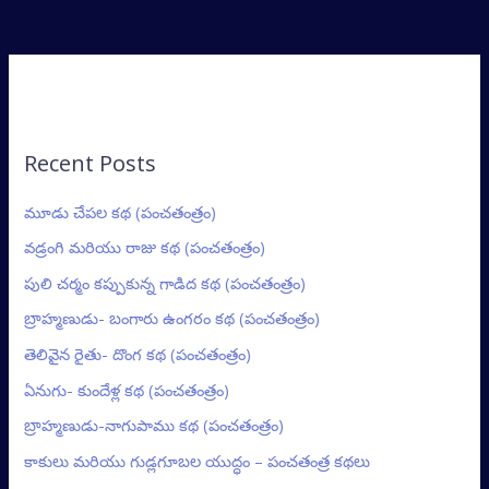
Recent Posts
మూడు చేపల కథ (పంచతంత్రం)
వడ్రంగి మరియు రాజు కథ (పంచతంత్రం)
పులి చర్మం కప్పుకున్న గాడిద కథ (పంచతంత్రం)
బ్రాహ్మణుడు- బంగారు ఉంగరం కథ (పంచతంత్రం)
తెలివైన రైతు- దొంగ కథ (పంచతంత్రం)
ఏనుగు- కుందేళ్ల కథ (పంచతంత్రం)
బ్రాహ్మణుడు-నాగుపాము కథ (పంచతంత్రం)
కాకులు మరియు గుడ్లగూబల యుద్ధం – పంచతంత్ర కథలు