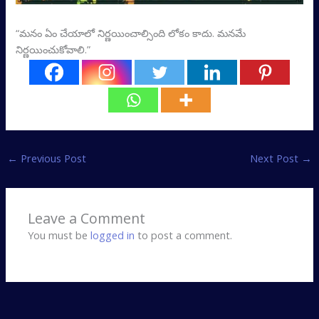
“మనం ఏం చేయాలో నిర్ణయించాల్సింది లోకం కాదు. మనమే
నిర్ణయించుకోవాలి.”
←
Previous Post
Next Post
→
Leave a Comment
You must be
logged in
to post a comment.