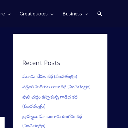
Search
ure
Great quotes
Business
Recent Posts
మూడు చేపల కథ (పంచతంత్రం)
వడ్రంగి మరియు రాజు కథ (పంచతంత్రం)
పులి చర్మం కప్పుకున్న గాడిద కథ
(పంచతంత్రం)
బ్రాహ్మణుడు- బంగారు ఉంగరం కథ
(పంచతంత్రం)