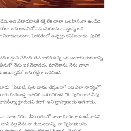
. అది వేటాడడానికి శక్తి లేక చాలా బలహీనంగా ఉండేది.
రోజు, అది అడవిలో నడుచుకుంటూ వెళ్తున్న ఒక
ా నిరాడంబరంగా, పేదరికంలో ఉన్నట్లు కనిపించాడు. పులికి
 నది ఒడ్డున చేరింది. తన కాలికి ఉన్న ఒక బంగారు కంకణాన్ని
ీసుకో! నేను ఇక వేటాడడం మానేశాను. నేను చాలా
ున్నాను” అని గట్టిగా అరిచింది.
ాడు. “ఏమిటీ, పులి దానం చేస్తుందా? ఇది ఎలా సాధ్యం?”
రు కంకణంపై అతనికి ఆశ కలిగింది. “ఓ పులిరాజా! నీవు
ావరీత్యా క్రూరుడవి కదా!” అని బ్రాహ్మణుడు అడిగాడు.
! నా మాట విను. నేను గతంలో చాలా క్రూరంగా ఉండేవాడిని.
 వల్ల నేను నా కుటుంబాన్ని, నా స్నేహితులను