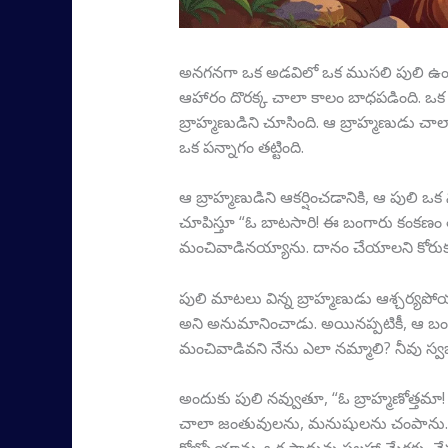
అనగనగా ఒక అడవిలో ఒక ముసలి పులి ఉండేది
ఆహారం దొరక్క చాలా కాలం బాధపడింది. ఒక 
బ్రాహ్మణుడిని చూసింది. ఆ బ్రాహ్మణుడు చాల
ఒక పన్నాగం తట్టింది.
ఆ బ్రాహ్మణుడిని ఆకర్షించడానికి, ఆ పులి ఒక
చూపిస్తూ “ఓ బాటసారి! ఈ బంగారు కంకణం త
మంచివాడినయ్యాను. దానం చేయాలని కోరుకుంట
పులి మాటలు విన్న బ్రాహ్మణుడు ఆశ్చర్యపోయ
అని అనుమానించాడు. అయినప్పటికీ, ఆ బంగా
మంచివాడివని నేను ఎలా నమ్మాలి? నీవు స్వభ
అందుకు పులి నవ్వుతూ, “ఓ బ్రాహ్మణోత్తమా
చాలా జంతువులను, మనుషులను చంపాను. దాని