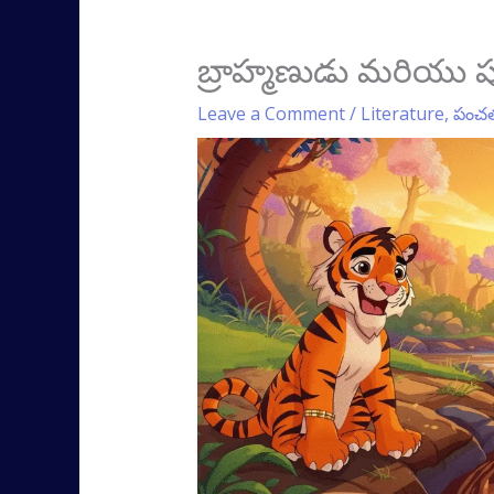
బ్రాహ్మణుడు మరియు ప
Leave a Comment
/
Literature
,
పంచత