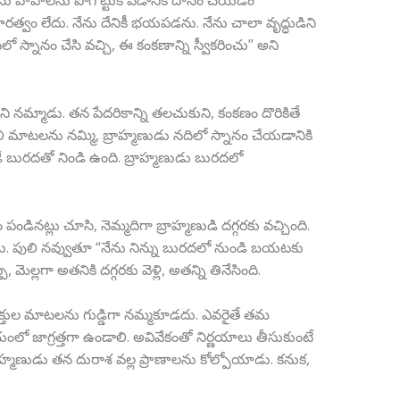
ను పాపాలను పోగొట్టుకోవడానికి దానం చేయడం
ూరత్వం లేదు. నేను దేనికీ భయపడను. నేను చాలా వృద్ధుడిని
స్నానం చేసి వచ్చి, ఈ కంకణాన్ని స్వీకరించు” అని
ిని నమ్మాడు. తన పేదరికాన్ని తలచుకుని, కంకణం దొరికితే
ి మాటలను నమ్మి, బ్రాహ్మణుడు నదిలో స్నానం చేయడానికి
 బురదతో నిండి ఉంది. బ్రాహ్మణుడు బురదలో
నట్లు చూసి, నెమ్మదిగా బ్రాహ్మణుడి దగ్గరకు వచ్చింది.
డు. పులి నవ్వుతూ “నేను నిన్ను బురదలో నుండి బయటకు
 మెల్లగా అతనికి దగ్గరకు వెళ్లి, అతన్ని తినేసింది.
యక్తుల మాటలను గుడ్డిగా నమ్మకూడదు. ఎవరైతే తమ
 విషయంలో జాగ్రత్తగా ఉండాలి. అవివేకంతో నిర్ణయాలు తీసుకుంటే
రాహ్మణుడు తన దురాశ వల్ల ప్రాణాలను కోల్పోయాడు. కనుక,