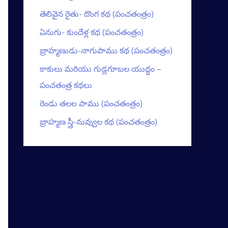
తెలివైన రైతు- దొంగ కథ (పంచతంత్రం)
ఏనుగు- కుందేళ్ల కథ (పంచతంత్రం)
బ్రాహ్మణుడు-నాగుపాము కథ (పంచతంత్రం)
కాకులు మరియు గుడ్లగూబల యుద్ధం –
పంచతంత్ర కథలు
రెండు తలల పాము (పంచతంత్రం)
బ్రాహ్మణ స్త్రీ-నువ్వుల కథ (పంచతంత్రం)