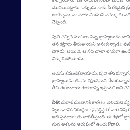
కోల్పోయాను. ఒక సాధువు సలహా మేరకు, నే
మొదలుపెట్టాను. ఇప్పుడు నాకు ఏ రకమైన క్ర
అయ్యాను. నా మాట నిజమని నమ్ము. ఈ నదిలో 
చెప్పింది.
పులి చెప్పిన మాటలు విన్న బ్రాహ్మణుడు దాన
తన కష్టాలు తీరుతాయని అనుకున్నాడు. పుల
దిగాడు. అయితే, ఆ నది చాలా లోతుగా ఉండే
చిక్కుకుపోయాడు.
అతను కదలలేకపోయాడు. పులి తన పన్నాగం పండి
బ్రాహ్మణుడు తనను రక్షించమని వేడుకున్నా
తీసి ఈ బంగారు కంకణాన్ని ఇస్తాను” అని చెప్పి,
నీతి:
దురాశ దుఃఖానికి కారణం. తెలియని వ్
స్వభావానికి విరుద్ధంగా ప్రవర్తిస్తారో వారి
అది ప్రమాదాలకు దారితీస్తుంది. ఈ కథలో బ్
మన ఆశలను అదుపులో ఉంచుకోవాలి.