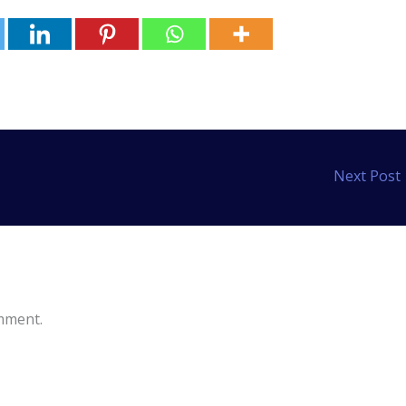
Next Post
mment.