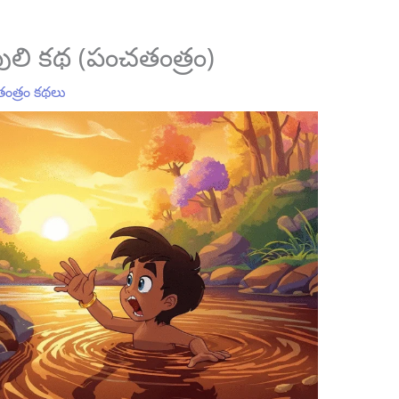
ులి కథ (పంచతంత్రం)
ంత్రం కథలు