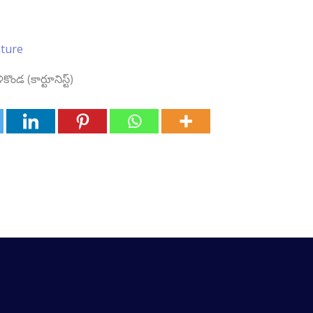
ature
 (కార్టూనిస్ట్‌)