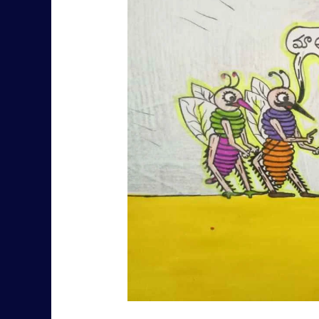
పెళ్లి
చూపులు