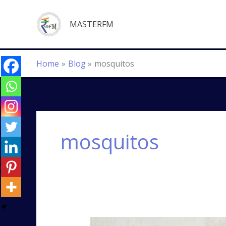
Skip
to
MASTERFM
content
Home
Blog
mosquitos
mosquitos
దోమల