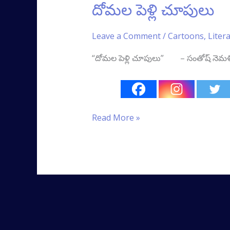
దోమల పెళ్లి చూపులు
Leave a Comment
/
Cartoons
,
Liter
“దోమల పెళ్లి చూపులు” – సంతోష్‌ నెమళికొండ
Read More »