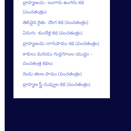
బ్రాహ్మణుడు- బంగారు ఉంగరం కథ
(పంచతంత్రం)
తెలివైన రైతు- దొంగ కథ (పంచతంత్రం)
ఏనుగు- కుందేళ్ల కథ (పంచతంత్రం)
బ్రాహ్మణుడు-నాగుపాము కథ (పంచతంత్రం)
కాకులు మరియు గుడ్లగూబల యుద్ధం –
పంచతంత్ర కథలు
రెండు తలల పాము (పంచతంత్రం)
బ్రాహ్మణ స్త్రీ-నువ్వుల కథ (పంచతంత్రం)