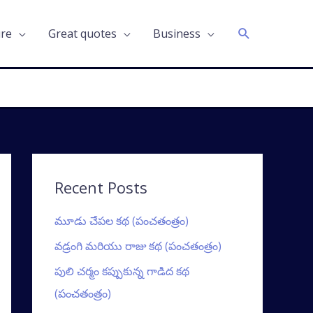
Search
ure
Great quotes
Business
Recent Posts
మూడు చేపల కథ (పంచతంత్రం)
వడ్రంగి మరియు రాజు కథ (పంచతంత్రం)
పులి చర్మం కప్పుకున్న గాడిద కథ
(పంచతంత్రం)