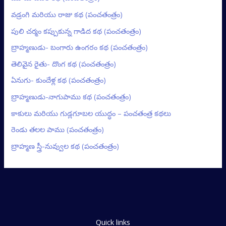
వడ్రంగి మరియు రాజు కథ (పంచతంత్రం)
పులి చర్మం కప్పుకున్న గాడిద కథ (పంచతంత్రం)
బ్రాహ్మణుడు- బంగారు ఉంగరం కథ (పంచతంత్రం)
తెలివైన రైతు- దొంగ కథ (పంచతంత్రం)
ఏనుగు- కుందేళ్ల కథ (పంచతంత్రం)
బ్రాహ్మణుడు-నాగుపాము కథ (పంచతంత్రం)
కాకులు మరియు గుడ్లగూబల యుద్ధం – పంచతంత్ర కథలు
రెండు తలల పాము (పంచతంత్రం)
బ్రాహ్మణ స్త్రీ-నువ్వుల కథ (పంచతంత్రం)
Quick links