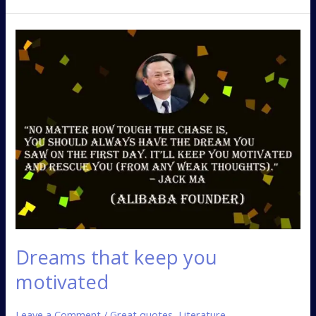
Dreams
that
keep
you
motivated
Dreams that keep you
motivated
Leave a Comment
/
Great quotes
,
Literature