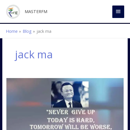
Skip
MAI
to
MASTERFM
content
MEN
Home
Blog
jack ma
jack ma
Never
give
up!