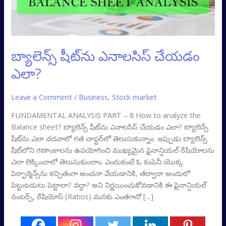
బ్యాలెన్స్ షీట్‌ను‌ ఎనాలసిస్ చేయడం
ఎలా?
Leave a Comment
/
Business
,
Stock market
FUNDAMENTAL ANALYSIS PART – 8 How to analyze the
Balance sheet? బ్యాలెన్స్ షీట్‌ను ఎనాలసిస్ చేయడం ఎలా? బ్యాలెన్స్
షీట్‌ను ఎలా చదవాలో గత చాఫ్టర్‌లో తెలుసుకున్నాం. ఇప్పుడు బ్యాలెన్స్‌
షీట్‌లోని గణాంకాలను ఉపయోగించి ముఖ్యమైన ఫైనాన్షియల్ రేషియోలను
ఎలా లెక్కించాలో తెలుసుకుందాం. ఎందుకంటే ఓ కంపెనీ యొక్క
పెర్ఫార్మెన్స్‌ను కచ్చితంగా అంచనా వేయడానికి, తద్వారా అందులో
పెట్టుబడులు పెట్టాలా? వద్దా? అని నిర్ణయించుకోవడానికి ఈ ఫైనాన్షియల్‌
నంబర్స్, రేషియోస్‌ (Ratios) మనకు ఎంతగానో […]