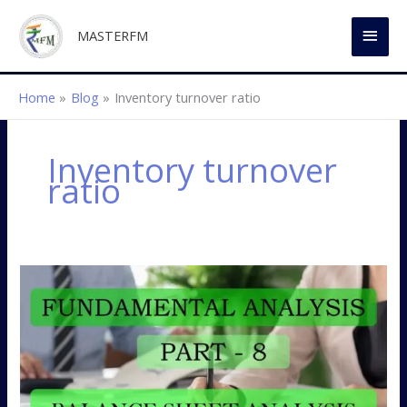
Skip
MAI
to
MASTERFM
content
MEN
Home
Blog
Inventory turnover ratio
Inventory turnover
ratio
బ్యాలెన్స్
షీట్‌ను‌
ఎనాలసిస్
చేయడం
ఎలా?