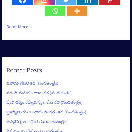
Read More »
Recent Posts
మూడు చేపల కథ (పంచతంత్రం)
వడ్రంగి మరియు రాజు కథ (పంచతంత్రం)
పులి చర్మం కప్పుకున్న గాడిద కథ (పంచతంత్రం)
బ్రాహ్మణుడు- బంగారు ఉంగరం కథ (పంచతంత్రం)
తెలివైన రైతు- దొంగ కథ (పంచతంత్రం)
ఏనుగు- కుందేళ్ల కథ (పంచతంత్రం)