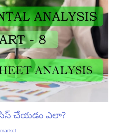
నాలసిస్ చేయడం ఎలా?
 market