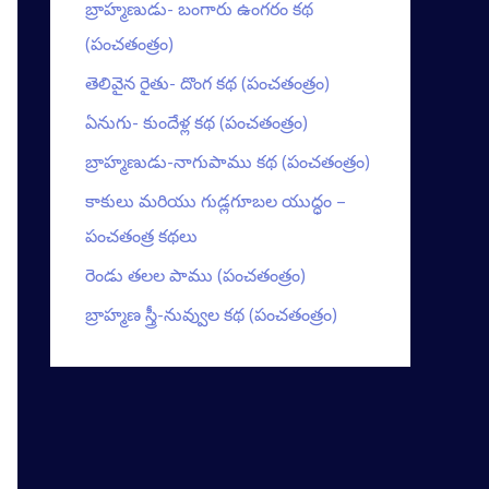
బ్రాహ్మణుడు- బంగారు ఉంగరం కథ
(పంచతంత్రం)
తెలివైన రైతు- దొంగ కథ (పంచతంత్రం)
ఏనుగు- కుందేళ్ల కథ (పంచతంత్రం)
బ్రాహ్మణుడు-నాగుపాము కథ (పంచతంత్రం)
కాకులు మరియు గుడ్లగూబల యుద్ధం –
పంచతంత్ర కథలు
రెండు తలల పాము (పంచతంత్రం)
బ్రాహ్మణ స్త్రీ-నువ్వుల కథ (పంచతంత్రం)