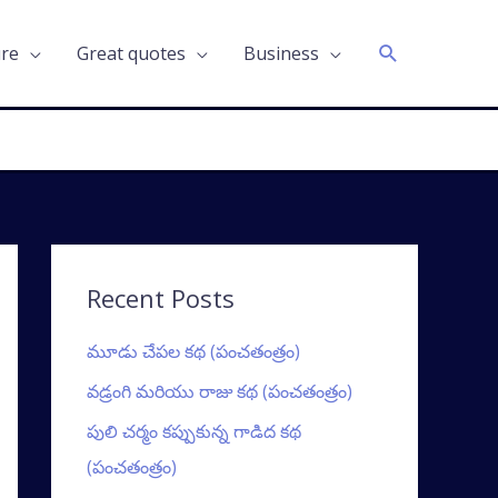
Search
ure
Great quotes
Business
Recent Posts
మూడు చేపల కథ (పంచతంత్రం)
వడ్రంగి మరియు రాజు కథ (పంచతంత్రం)
పులి చర్మం కప్పుకున్న గాడిద కథ
(పంచతంత్రం)