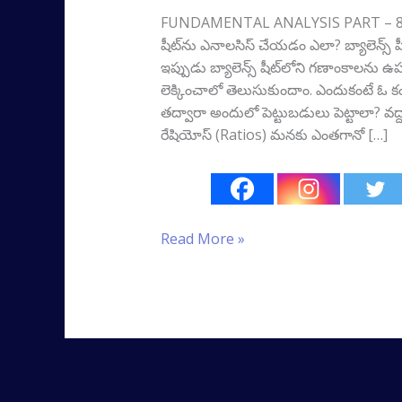
FUNDAMENTAL ANALYSIS PART – 8 How
షీట్‌ను ఎనాలసిస్ చేయడం ఎలా? బ్యాలెన్స్ ష
ఇప్పుడు బ్యాలెన్స్‌ షీట్‌లోని గణాంకాలన
లెక్కించాలో తెలుసుకుందాం. ఎందుకంటే ఓ కంప
తద్వారా అందులో పెట్టుబడులు పెట్టాలా? వద్ద
రేషియోస్‌ (Ratios) మనకు ఎంతగానో […]
Read More »