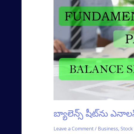
షీట్‌ను‌
ఎనాలసిస్
చేయడం
ఎలా?
బ్యాలెన్స్ షీట్‌ను‌ ఎ
Leave a Comment
/
Business
,
Stock