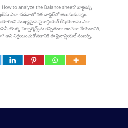
 to analyze the Balance sheet? బ్యాలెన్స్
ీట్‌ను ఎలా చదవాలో గత చాఫ్టర్‌లో తెలుసుకున్నాం.
ు ఉపయోగించి ముఖ్యమైన ఫైనాన్షియల్ రేషియోలను ఎలా
ెనీ యొక్క పెర్ఫార్మెన్స్‌ను కచ్చితంగా అంచనా వేయడానికి,
ా? అని నిర్ణయించుకోవడానికి ఈ ఫైనాన్షియల్‌ నంబర్స్,