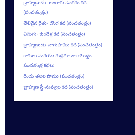
బ్రాహ్మణుడు- బంగారు ఉంగరం కథ
(పంచతంత్రం)
తెలివైన రైతు- దొంగ కథ (పంచతంత్రం)
ఏనుగు- కుందేళ్ల కథ (పంచతంత్రం)
బ్రాహ్మణుడు-నాగుపాము కథ (పంచతంత్రం)
కాకులు మరియు గుడ్లగూబల యుద్ధం –
పంచతంత్ర కథలు
రెండు తలల పాము (పంచతంత్రం)
బ్రాహ్మణ స్త్రీ-నువ్వుల కథ (పంచతంత్రం)