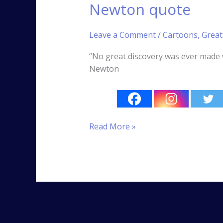
Newton quote
Leave a Comment
/
Cartoons
,
Great
“No great discovery was ever
Newton
Read More »