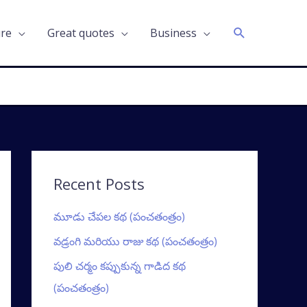
Search
ure
Great quotes
Business
Recent Posts
మూడు చేపల కథ (పంచతంత్రం)
వడ్రంగి మరియు రాజు కథ (పంచతంత్రం)
పులి చర్మం కప్పుకున్న గాడిద కథ
(పంచతంత్రం)