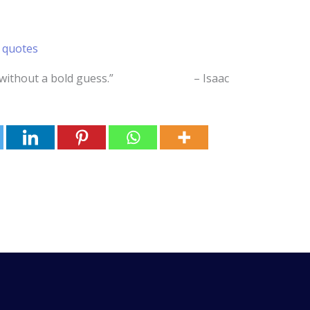
 quotes
 made without a bold guess.” – Isaac