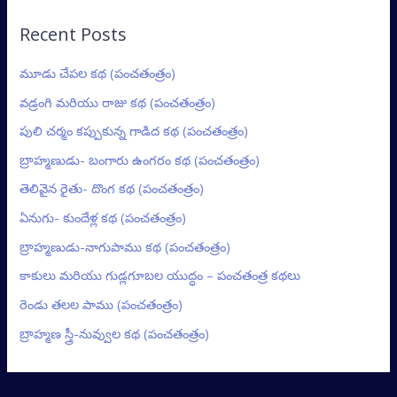
Recent Posts
మూడు చేపల కథ (పంచతంత్రం)
వడ్రంగి మరియు రాజు కథ (పంచతంత్రం)
పులి చర్మం కప్పుకున్న గాడిద కథ (పంచతంత్రం)
బ్రాహ్మణుడు- బంగారు ఉంగరం కథ (పంచతంత్రం)
తెలివైన రైతు- దొంగ కథ (పంచతంత్రం)
ఏనుగు- కుందేళ్ల కథ (పంచతంత్రం)
బ్రాహ్మణుడు-నాగుపాము కథ (పంచతంత్రం)
కాకులు మరియు గుడ్లగూబల యుద్ధం – పంచతంత్ర కథలు
రెండు తలల పాము (పంచతంత్రం)
బ్రాహ్మణ స్త్రీ-నువ్వుల కథ (పంచతంత్రం)