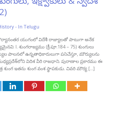
గులు, ఇక్ష్వాకులు & స్వదేశీ
2)
History - In Telugu
ర్యానంతర యుగంలో విదేశీ రాజ్యాలతో పాటుగా అనేక
యమైనవి: I. శుంగరాజ్యము (క్రీ.పూ.184 – 75) శుంగులు
ౌర్యుల పాలనలో ఉన్నతాధికారులుగా పనిచేస్తూ, మౌర్యులను
 మధ్యప్రదేశ్‌లోని విదిశ వీరి రాజధాని. పురాణాల ప్రకారము ఈ
్ర శుంగ ఇతను శుంగ వంశ స్థాపకుడు. చివరి మౌర్య […]