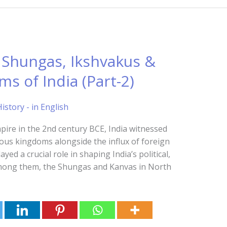
 Shungas, Ikshvakus &
s of India (Part-2)
istory - in English
pire in the 2nd century BCE, India witnessed
nous kingdoms alongside the influx of foreign
ed a crucial role in shaping India’s political,
 Among them, the Shungas and Kanvas in North