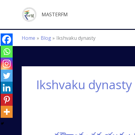
Skip
to
MASTERFM
content
Home
Blog
Ikshvaku dynasty
Ikshvaku dynasty
మౌర్యానంతర