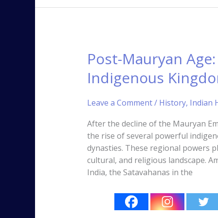
Post-Mauryan Age:
Post-
Mauryan
Indigenous Kingdom
Age:
Shungas,
Leave a Comment
/
History
,
Indian H
Ikshvakus
&
After the decline of the Mauryan Em
Indigenous
the rise of several powerful indige
Kingdoms
dynasties. These regional powers play
of
cultural, and religious landscape.
India
India, the Satavahanas in the
(Part-
2)