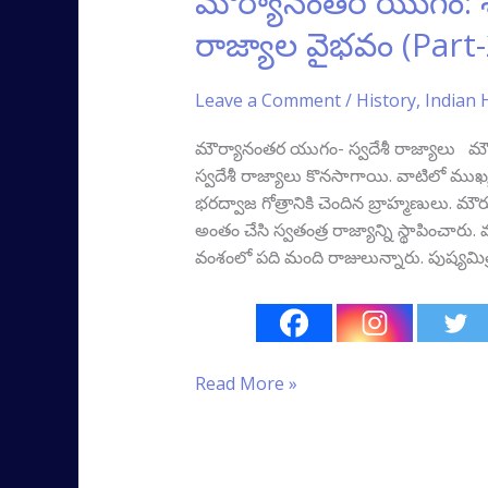
మౌర్యానంతర యుగం: శుం
యుగం:
రాజ్యాల వైభవం (Part-
శుంగులు,
ఇక్ష్వాకులు
Leave a Comment
/
History
,
Indian 
&
స్వదేశీ
మౌర్యానంతర యుగం- స్వదేశీ రాజ్యాలు మౌ
రాజ్యాల
స్వదేశీ రాజ్యాలు కొనసాగాయి. వాటిలో ముఖ్
వైభవం
భరద్వాజ గోత్రానికి చెందిన బ్రాహ్మణులు. మ
(Part-
అంతం చేసి స్వతంత్ర రాజ్యాన్ని స్థాపించారు.
2)
వంశంలో పది మంది రాజులున్నారు. పుష్యమిత
Read More »