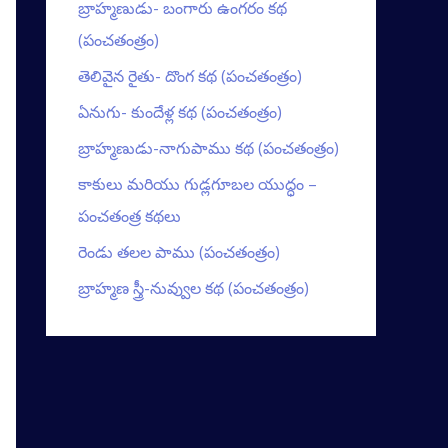
బ్రాహ్మణుడు- బంగారు ఉంగరం కథ
(పంచతంత్రం)
తెలివైన రైతు- దొంగ కథ (పంచతంత్రం)
ఏనుగు- కుందేళ్ల కథ (పంచతంత్రం)
బ్రాహ్మణుడు-నాగుపాము కథ (పంచతంత్రం)
కాకులు మరియు గుడ్లగూబల యుద్ధం –
పంచతంత్ర కథలు
రెండు తలల పాము (పంచతంత్రం)
బ్రాహ్మణ స్త్రీ-నువ్వుల కథ (పంచతంత్రం)