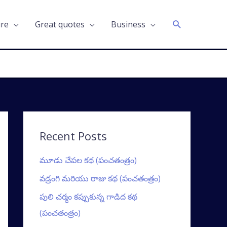
Search
ure
Great quotes
Business
Recent Posts
మూడు చేపల కథ (పంచతంత్రం)
వడ్రంగి మరియు రాజు కథ (పంచతంత్రం)
పులి చర్మం కప్పుకున్న గాడిద కథ
(పంచతంత్రం)