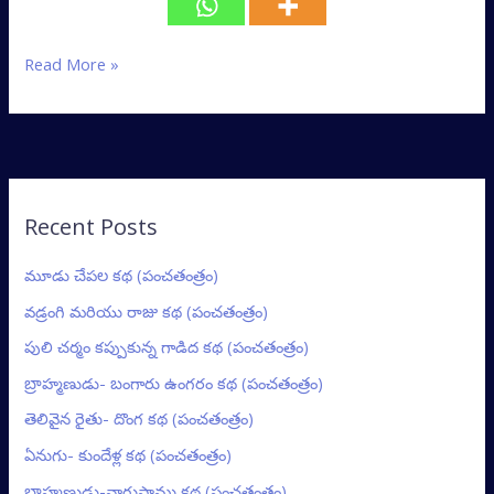
Read More »
Recent Posts
మూడు చేపల కథ (పంచతంత్రం)
వడ్రంగి మరియు రాజు కథ (పంచతంత్రం)
పులి చర్మం కప్పుకున్న గాడిద కథ (పంచతంత్రం)
బ్రాహ్మణుడు- బంగారు ఉంగరం కథ (పంచతంత్రం)
తెలివైన రైతు- దొంగ కథ (పంచతంత్రం)
ఏనుగు- కుందేళ్ల కథ (పంచతంత్రం)
బ్రాహ్మణుడు-నాగుపాము కథ (పంచతంత్రం)