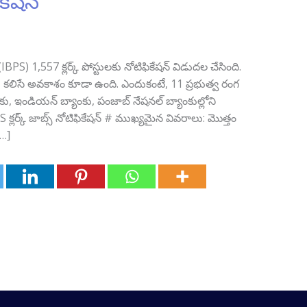
ికేషన్
్ (IBPS) 1,557 క్లర్క్ పోస్టులకు నోటిఫికేషన్ విడుదల చేసింది.
లు కలిసే అవకాశం కూడా ఉంది. ఎందుకంటే, 11 ప్రభుత్వ రంగ
ంకు, ఇండియన్ బ్యాంకు, పంజాబ్‌ నేషనల్ బ్యాంకుల్లోని
క్లర్క్ జాబ్స్‌ నోటిఫికేషన్ # ముఖ్యమైన వివరాలు: మొత్తం
[…]