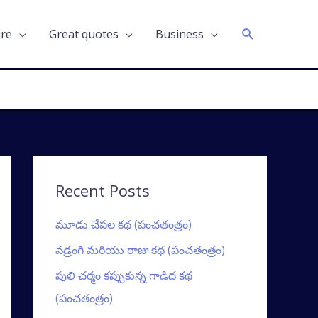
Search
ure
Great quotes
Business
Recent Posts
మూడు చేపల కథ (పంచతంత్రం)
వడ్రంగి మరియు రాజు కథ (పంచతంత్రం)
పులి చర్మం కప్పుకున్న గాడిద కథ
(పంచతంత్రం)