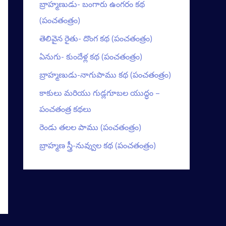
బ్రాహ్మణుడు- బంగారు ఉంగరం కథ
(పంచతంత్రం)
తెలివైన రైతు- దొంగ కథ (పంచతంత్రం)
ఏనుగు- కుందేళ్ల కథ (పంచతంత్రం)
బ్రాహ్మణుడు-నాగుపాము కథ (పంచతంత్రం)
కాకులు మరియు గుడ్లగూబల యుద్ధం –
పంచతంత్ర కథలు
రెండు తలల పాము (పంచతంత్రం)
బ్రాహ్మణ స్త్రీ-నువ్వుల కథ (పంచతంత్రం)