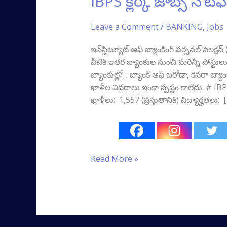
IBPS క్లర్క్ జాబ్స్‌ నోటిఫ
క్లర్క్
జాబ్స్‌
Leave a Comment
/
BANKING
,
Jobs
నోటిఫికేషన్
ఇన్‌స్టిట్యూట్ ఆఫ్ బ్యాంకింగ్ పర్సనల్ సెలక్షన
వీటికి ఇతర బ్యాంకుల నుంచి మరిన్ని పోస్టు
బ్యాంకుల్లో… బ్యాంక్ ఆఫ్ బరోడా, కెనరా బ్యా
ఖాళీల వివరాలు ఇంకా స్పష్టం కాలేదు. # IBPS 
ఖాళీలు: 1,557 (ప్రస్తుతానికి) విద్యార్హతలు: 
Read More »