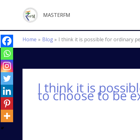
Skip
to
MASTERFM
content
Home
Blog
I think it is possible for ordinary
I think it is possi
to choose to be e