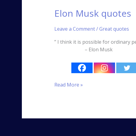
Elon Musk quotes
Leave a Comment
/
Great quotes
” I think it is possible for ord
– Elon Musk
Read More »