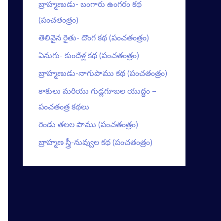
బ్రాహ్మణుడు- బంగారు ఉంగరం కథ
(పంచతంత్రం)
తెలివైన రైతు- దొంగ కథ (పంచతంత్రం)
ఏనుగు- కుందేళ్ల కథ (పంచతంత్రం)
బ్రాహ్మణుడు-నాగుపాము కథ (పంచతంత్రం)
కాకులు మరియు గుడ్లగూబల యుద్ధం –
పంచతంత్ర కథలు
రెండు తలల పాము (పంచతంత్రం)
బ్రాహ్మణ స్త్రీ-నువ్వుల కథ (పంచతంత్రం)