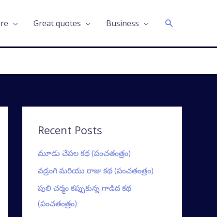
Search
ure
Great quotes
Business
Recent Posts
మూడు చేపల కథ (పంచతంత్రం)
వడ్రంగి మరియు రాజు కథ (పంచతంత్రం)
పులి చర్మం కప్పుకున్న గాడిద కథ
(పంచతంత్రం)