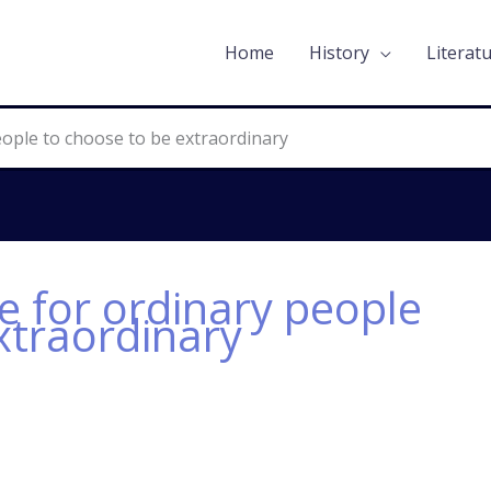
Home
History
Literat
 people to choose to be extraordinary
ble for ordinary people
xtraordinary