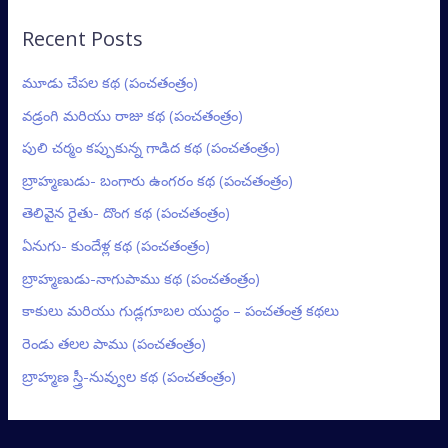
Recent Posts
మూడు చేపల కథ (పంచతంత్రం)
వడ్రంగి మరియు రాజు కథ (పంచతంత్రం)
పులి చర్మం కప్పుకున్న గాడిద కథ (పంచతంత్రం)
బ్రాహ్మణుడు- బంగారు ఉంగరం కథ (పంచతంత్రం)
తెలివైన రైతు- దొంగ కథ (పంచతంత్రం)
ఏనుగు- కుందేళ్ల కథ (పంచతంత్రం)
బ్రాహ్మణుడు-నాగుపాము కథ (పంచతంత్రం)
కాకులు మరియు గుడ్లగూబల యుద్ధం – పంచతంత్ర కథలు
రెండు తలల పాము (పంచతంత్రం)
బ్రాహ్మణ స్త్రీ-నువ్వుల కథ (పంచతంత్రం)