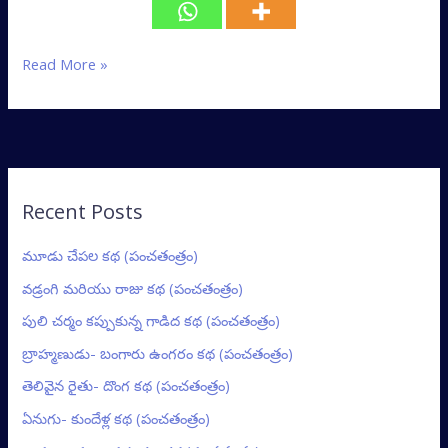
Read More »
Recent Posts
మూడు చేపల కథ (పంచతంత్రం)
వడ్రంగి మరియు రాజు కథ (పంచతంత్రం)
పులి చర్మం కప్పుకున్న గాడిద కథ (పంచతంత్రం)
బ్రాహ్మణుడు- బంగారు ఉంగరం కథ (పంచతంత్రం)
తెలివైన రైతు- దొంగ కథ (పంచతంత్రం)
ఏనుగు- కుందేళ్ల కథ (పంచతంత్రం)