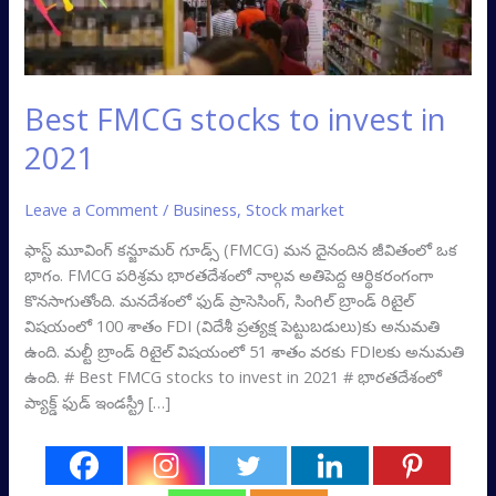
Best FMCG stocks to invest in
2021
Leave a Comment
/
Business
,
Stock market
ఫాస్ట్‌ మూవింగ్‌ కన్జూమర్‌ గూడ్స్‌ (FMCG) మన దైనందిన జీవితంలో ఒక
భాగం. FMCG పరిశ్రమ భారతదేశంలో నాల్గవ అతిపెద్ద ఆర్థికరంగంగా
కొనసాగుతోంది. మనదేశంలో ఫుడ్‌ ప్రాసెసింగ్‌, సింగిల్‌ బ్రాండ్‌ రిటైల్‌
విషయంలో 100 శాతం FDI (విదేశీ ప్రత్యక్ష పెట్టుబడులు)కు అనుమతి
ఉంది. మల్టీ బ్రాండ్‌ రిటైల్‌ విషయంలో 51 శాతం వరకు FDIలకు అనుమతి
ఉంది. # Best FMCG stocks to invest in 2021 # భారతదేశంలో
ప్యాక్డ్‌ ఫుడ్‌ ఇండస్ట్రీ […]