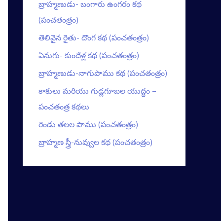
బ్రాహ్మణుడు- బంగారు ఉంగరం కథ
(పంచతంత్రం)
తెలివైన రైతు- దొంగ కథ (పంచతంత్రం)
ఏనుగు- కుందేళ్ల కథ (పంచతంత్రం)
బ్రాహ్మణుడు-నాగుపాము కథ (పంచతంత్రం)
కాకులు మరియు గుడ్లగూబల యుద్ధం –
పంచతంత్ర కథలు
రెండు తలల పాము (పంచతంత్రం)
బ్రాహ్మణ స్త్రీ-నువ్వుల కథ (పంచతంత్రం)