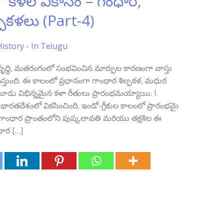
కళల వికాసం – గంధార,
పకళలు (Part-4)
History - In Telugu
ృద్ధి, మతరంగంలో సంభవించిన మార్పుల కారణంగా వాస్తు
ిస్తుంది. ఈ కాలంలో ప్రధానంగా గాంధార శిల్పకళ, మధుర
డు విభిన్నమైన కళా రీతులు ప్రారంభమయ్యాయి. I.
ారతదేశంలో వికసించింది. ఇండో-గ్రీకుల కాలంలో ప్రారంభమై
 గాంధార ప్రాంతంలోని పుష్కలావతి మరియు తక్షశిల ఈ
ధార […]