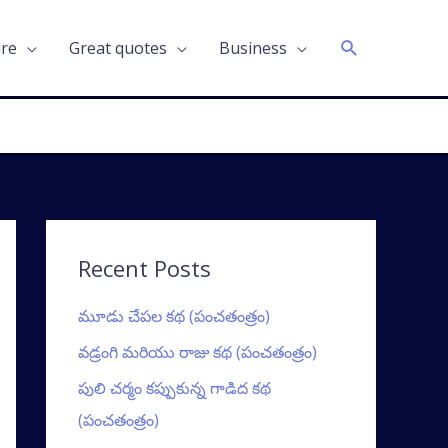
Search
ure
Great quotes
Business
Recent Posts
మూడు చేపల కథ (పంచతంత్రం)
వడ్రంగి మరియు రాజు కథ (పంచతంత్రం)
పులి చర్మం కప్పుకున్న గాడిద కథ
(పంచతంత్రం)