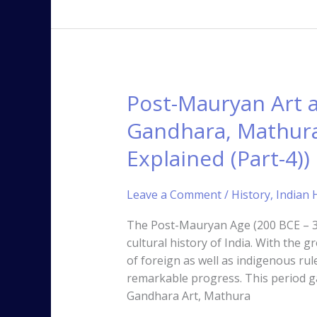
Post-Mauryan Art a
Post-
Mauryan
Gandhara, Mathura
Art
and
Explained (Part-4))
Architecture:
Gandhara,
Leave a Comment
/
History
,
Indian H
Mathura,
and
The Post-Mauryan Age (200 BCE – 30
Amaravati
cultural history of India. With the 
Schools
of foreign as well as indigenous rule
Explained
remarkable progress. This period ga
(Part-
Gandhara Art, Mathura
4))