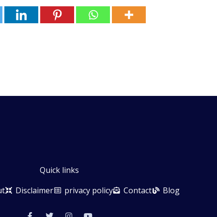
Quick links
ut
Disclaimer
privacy policy
Contact
Blog
F
T
I
Y