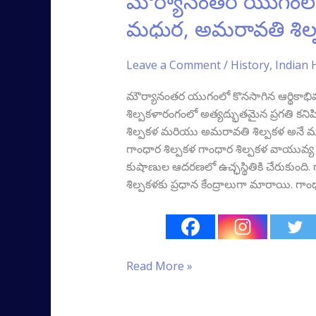
మౌర్యానంతర యుగంలో 
యుగంలో
మధుర, అమరావతి శిల్
కళల
వికాసం
Leave a Comment
/
History
,
Indian 
–
గంధార,
మౌర్యానంతర యుగంలో కొనసాగిన ఆర్థికాభివ
మధుర,
శిల్పకళారంగంలో అత్యద్భుతమైన ప్రగతి కనిప
అమరావతి
శిల్పకళ మరియు అమరావతి శిల్పకళ అనే మూ
శిల్పకళలు
గాంధార శిల్పకళ గాంధార శిల్పకళ వాయువ్య భ
(Part-
కుషాణుల ఆదరణలో ఉచ్ఛస్థితికి చేరుకుంది.
4)
శిల్పకళకు ప్రధాన కేంద్రాలుగా మారాయి. గాం
Read More »