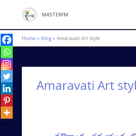
Skip
to
MASTERFM
content
Home
Blog
Amaravati Art style
Amaravati Art sty
మౌర్యానంతర