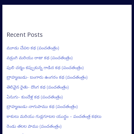
Recent Posts
మూడు చేపల కథ (పంచతంత్రం)
వడ్రంగి మరియు రాజు కథ (పంచతంత్రం)
పులి చర్మం కప్పుకున్న గాడిద కథ (పంచతంత్రం)
బ్రాహ్మణుడు- బంగారు ఉంగరం కథ (పంచతంత్రం)
తెలివైన రైతు- దొంగ కథ (పంచతంత్రం)
ఏనుగు- కుందేళ్ల కథ (పంచతంత్రం)
బ్రాహ్మణుడు-నాగుపాము కథ (పంచతంత్రం)
కాకులు మరియు గుడ్లగూబల యుద్ధం – పంచతంత్ర కథలు
రెండు తలల పాము (పంచతంత్రం)