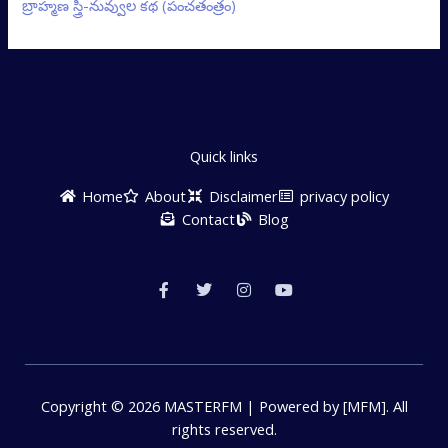
బ్రాహ్మణ స్త్రీ-నువ్వుల కథ (పంచతంత్రం)
Quick links
Home
About
Disclaimer
privacy policy
Contact
Blog
F
T
I
Y
a
w
n
o
c
i
s
u
e
t
t
t
b
t
a
u
o
e
g
b
o
r
r
e
k
a
-
m
f
Copyright © 2026 MASTERFM | Powered by [MFM]. All
rights reserved.