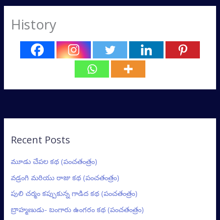
History
Recent Posts
మూడు చేపల కథ (పంచతంత్రం)
వడ్రంగి మరియు రాజు కథ (పంచతంత్రం)
పులి చర్మం కప్పుకున్న గాడిద కథ (పంచతంత్రం)
బ్రాహ్మణుడు- బంగారు ఉంగరం కథ (పంచతంత్రం)