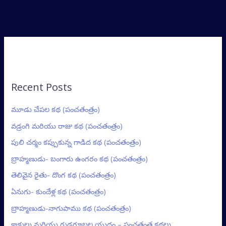
Recent Posts
మూడు చేపల కథ (పంచతంత్రం)
వడ్రంగి మరియు రాజు కథ (పంచతంత్రం)
పులి చర్మం కప్పుకున్న గాడిద కథ (పంచతంత్రం)
బ్రాహ్మణుడు- బంగారు ఉంగరం కథ (పంచతంత్రం)
తెలివైన రైతు- దొంగ కథ (పంచతంత్రం)
ఏనుగు- కుందేళ్ల కథ (పంచతంత్రం)
బ్రాహ్మణుడు-నాగుపాము కథ (పంచతంత్రం)
కాకులు మరియు గుడ్లగూబల యుద్ధం – పంచతంత్ర కథలు