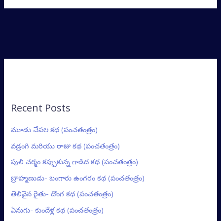
Recent Posts
మూడు చేపల కథ (పంచతంత్రం)
వడ్రంగి మరియు రాజు కథ (పంచతంత్రం)
పులి చర్మం కప్పుకున్న గాడిద కథ (పంచతంత్రం)
బ్రాహ్మణుడు- బంగారు ఉంగరం కథ (పంచతంత్రం)
తెలివైన రైతు- దొంగ కథ (పంచతంత్రం)
ఏనుగు- కుందేళ్ల కథ (పంచతంత్రం)