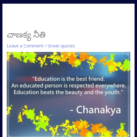
చాణక్య నీతి
Leave a Comment
/
Great quotes