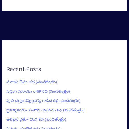
Recent Posts
మూడు చేపల కథ (పంచతంత్రం)
వడ్రంగి మరియు రాజు కథ (పంచతంత్రం)
పులి చర్మం కప్పుకున్న గాడిద కథ (పంచతంత్రం)
బ్రాహ్మణుడు- బంగారు ఉంగరం కథ (పంచతంత్రం)
తెలివైన రైతు- దొంగ కథ (పంచతంత్రం)
ఏనుగు- కుందేళ్ల కథ (పంచతంత్రం)