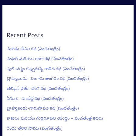
Recent Posts
మూడు చేపల కథ (పంచతంత్రం)
వడ్రంగి మరియు రాజు కథ (పంచతంత్రం)
పులి చర్మం కప్పుకున్న గాడిద కథ (పంచతంత్రం)
బ్రాహ్మణుడు- బంగారు ఉంగరం కథ (పంచతంత్రం)
తెలివైన రైతు- దొంగ కథ (పంచతంత్రం)
ఏనుగు- కుందేళ్ల కథ (పంచతంత్రం)
బ్రాహ్మణుడు-నాగుపాము కథ (పంచతంత్రం)
కాకులు మరియు గుడ్లగూబల యుద్ధం – పంచతంత్ర కథలు
రెండు తలల పాము (పంచతంత్రం)