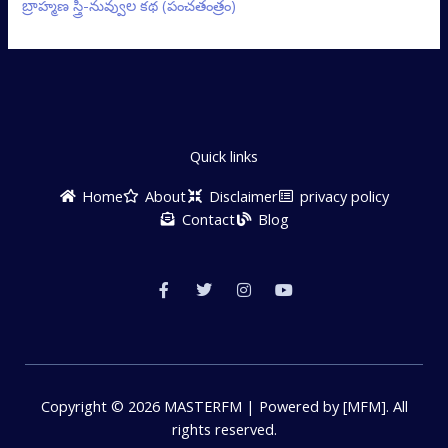
బ్రాహ్మణ స్త్రీ-నువ్వుల కథ (పంచతంత్రం)
Quick links
Home
About
Disclaimer
privacy policy
Contact
Blog
F
T
I
Y
a
w
n
o
c
i
s
u
e
t
t
t
b
t
a
u
o
e
g
b
o
r
r
e
k
a
-
m
f
Copyright © 2026 MASTERFM | Powered by [MFM]. All
rights reserved.