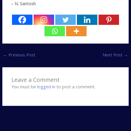
– N. Santosh
←
Previous Post
Next Post
→
Leave a Comment
You must be
logged in
to post a comment.