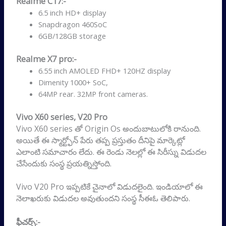
Realme C17:-
6.5 inch HD+ display
Snapdragon 460SoC
6GB/128GB storage
Realme X7 pro:-
6.55 inch AMOLED FHD+ 120HZ display
Dimenity 1000+ SoC,
64MP rear. 32MP front cameras.
Vivo X60 series, V20 Pro
Vivo X60 series తో Origin Os అందుబాటులోకి రానుంది.
అయితే ఈ స్మార్ట్ఫోన్ పేరు తప్ప ప్రస్తుతం దీనిపై మార్కెట్లో
ఎలాంటి సమాచారం లేదు. ఈ రెండు నెలల్లో ఈ సిరీస్ను విడుదల
చేసేందుకు సంస్థ ప్రయత్నిస్తోంది.
Vivo V20 Pro ఇప్పటికే చైనాలో విడుదలైంది. ఇండియాలో ఈ
నెలాఖరుకు విడుదల అవుతుందని సంస్థ సీఈఓ తెలిపారు.
ఫీచర్స్:-