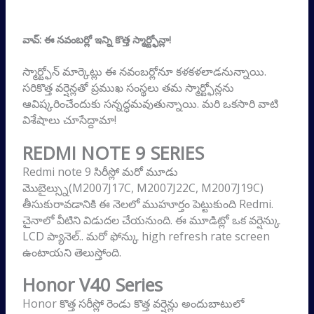
వావ్: ఈ నవంబర్లో ఇన్ని కొత్త స్మార్ట్ఫోన్లా!
స్మార్ట్ఫోన్ మార్కెట్లు ఈ నవంబర్లోనూ కళకళలాడనున్నాయి.
సరికొత్త వర్షెన్లతో ప్రముఖ సంస్థలు తమ స్మార్ట్ఫోన్లను
ఆవిష్కరించేందుకు సన్నద్ధమవుతున్నాయి. మరి ఒకసారి వాటి
విశేషాలు చూసేద్దామా!
REDMI NOTE 9 SERIES
Redmi note 9 సిరీస్లో మరో మూడు
మొబైల్స్ను(M2007J17C, M2007J22C,
M2007J19C)
తీసుకురావడానికి ఈ నెలలో ముహూర్తం పెట్టుకుంది Redmi.
చైనాలో వీటిని విడుదల చేయనుంది. ఈ మూడిట్లో ఒక వర్షెన్కు
LCD ప్యానెల్.. మరో ఫోన్కు high refresh rate screen
ఉంటాయని తెలుస్తోంది.
Honor V40 Series
Honor కొత్త సరీస్లో రెండు కొత్త వర్షెన్లు అందుబాటులో