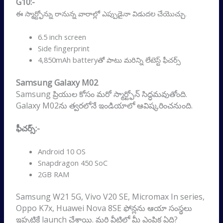
G10:-
ఈ స్మార్ట్ఫోన్ను రానున్న వారాల్లో ఎప్పుడైనా విడుదల చేయొచ్చు.
6.5 inch screen
Side fingerprint
4,850mAh batteryతో పాటు మరిన్ని లేటెస్ట్ ఫీచర్స్
Samsung Galaxy M02
Samsung ప్రియుల కోసం మరో స్మార్ట్ఫోన్ సిద్ధమవుతోంది.
Galaxy M02ను త్వరలోనే ఇండియాలో ఆవిష్కరించనుంది.
ఫీచర్స్:-
Android 10 OS
Snapdragon 450 SoC
2GB RAM
Samsung W21 5G, Vivo V20 SE, Micromax In series,
Oppo K7x, Huawei Nova 8SE ఫోన్లను ఆయా సంస్థలు
ఇప్పటికే launch చేశాయి. మరి వీటిల్లో మీ ఎంపిక ఏది?