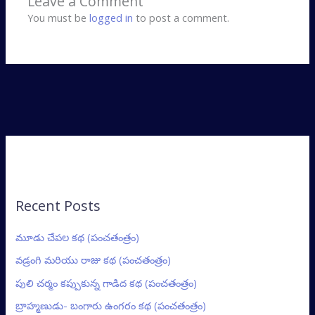
Leave a Comment
You must be
logged in
to post a comment.
Recent Posts
మూడు చేపల కథ (పంచతంత్రం)
వడ్రంగి మరియు రాజు కథ (పంచతంత్రం)
పులి చర్మం కప్పుకున్న గాడిద కథ (పంచతంత్రం)
బ్రాహ్మణుడు- బంగారు ఉంగరం కథ (పంచతంత్రం)