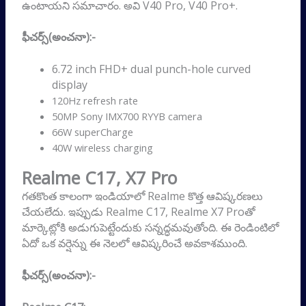
ఉంటాయని సమాచారం. అవి V40 Pro, V40 Pro+.
ఫీచర్స్(అంచనా):-
6.72 inch FHD+ dual punch-hole curved
display
120Hz refresh rate
50MP Sony IMX700 RYYB camera
66W superCharge
40W wireless charging
Realme C17, X7 Pro
గతకొంత కాలంగా ఇండియాలో Realme కొత్త ఆవిష్కరణలు
చేయలేదు. ఇప్పుడు Realme C17, Realme X7 Proతో
మార్కెట్లోకి అడుగుపెట్టేందుకు సన్నద్ధమవుతోంది. ఈ రెండింటిలో
ఏదో ఒక వర్షెన్ను ఈ నెలలో ఆవిష్కరించే అవకాశముంది.
ఫీచర్స్(అంచనా):-