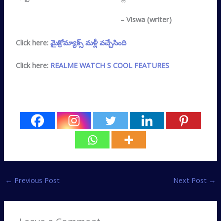
– Viswa (writer)
Click here:
మైక్రోమ్యాక్స్ మళ్లీ వచ్చేసింది
Click here:
REALME WATCH S COOL FEATURES
←
Previous Post
Next Post
→