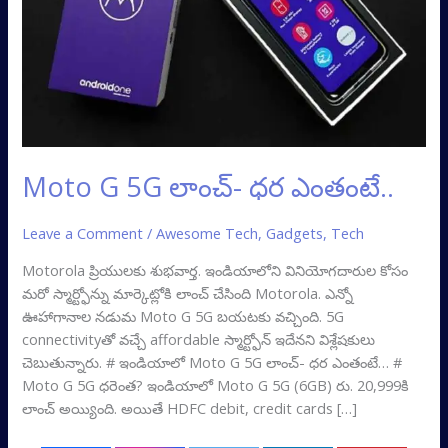
Moto G 5G లాంచ్- ధర ఎంతంటే..
Leave a Comment
/
Awesome Tech
,
Gadgets
,
Tech
Motorola ప్రియులకు శుభవార్త. ఇండియాలోని వినియోగదారుల కోసం
మరో స్మార్ట్ఫోన్ను మార్కెట్లోకి లాంచ్ చేసింది Motorola. ఎన్నో
ఊహాగానాల నడుమ Moto G 5G బయటకు వచ్చింది. 5G
connectivityతో వచ్చే affordable స్మార్ట్ఫోన్ ఇదేనని విశ్లేషకులు
చెబుతున్నారు. # ఇండియాలో Moto G 5G లాంచ్- ధర ఎంతంటే… #
Moto G 5G ధరెంత? ఇండియాలో Moto G 5G (6GB) రు. 20,999కి
లాంచ్ అయ్యింది. అయితే HDFC debit, credit cards […]