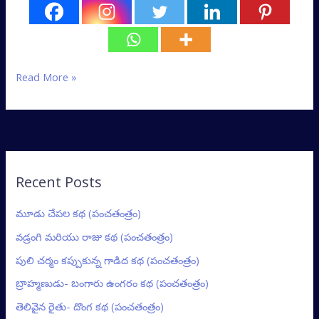
Read More »
Recent Posts
మూడు చేపల కథ (పంచతంత్రం)
వడ్రంగి మరియు రాజు కథ (పంచతంత్రం)
పులి చర్మం కప్పుకున్న గాడిద కథ (పంచతంత్రం)
బ్రాహ్మణుడు- బంగారు ఉంగరం కథ (పంచతంత్రం)
తెలివైన రైతు- దొంగ కథ (పంచతంత్రం)