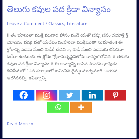
తెలుగు కవుల పద క్రీడా విన్యాసం
Leave a Comment
/
Classics
,
Literature
II తం భూసుతా ముక్తి ముదార హాసం వందే యతో భవ్య భవం దయాశ్రీ శ్రీ
యాదవం భవ్య భతో యదేవం సంహారదా ముక్తిముతా సుభూతంII ఈ
శ్లోకాన్ని ఎడమ నుంచి కుడికి చదివినా, కుడి నుంచి ఎడమకు చదివినా
ఒకేలా ఉంటుంది. ఈ శ్లోకం ”శ్రీరామకృష్ణవిలోమ కావ్యం”లోనిది. # తెలుగు
కవుల పద క్రీడా విన్యాసం # ఈ కావ్యాన్ని రాసిన మహానుభావుడు
దివిసీమలో 14వ శతాబ్దంలో జనించిన దైవజ్ఞ సూర్యసూరి. ఆయన
ఆలోచనల్ని, కవిత్వాన్ని
Read More »