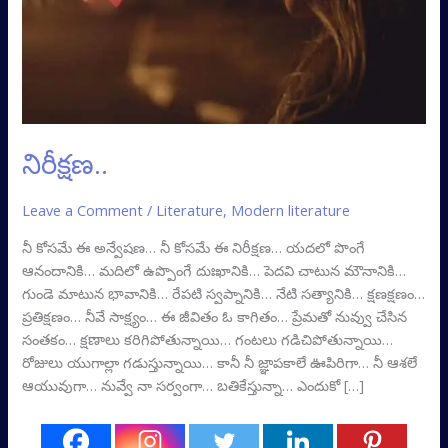
నిరీక్షణ..
Leave a Comment
/
Literature
,
Modern literature
నీ కోసమే ఈ అన్వేషణ… నీ కోసమే ఈ నిరీక్షణ… యదలో పొంగే
ఆనందానికి… మదిలో ఉప్పొంగే దుఃఖానికి… పెదవి చాటున మౌనానికి…
గుండె మాటున భావానికి… రేపటి స్వప్నానికి… నేటి సత్యానికి… క్షణక్షణం…
ప్రతిక్షణం… నీవే సాక్ష్యం… ఈ జీవితం ఓ కాగితం… ప్రేమతో నువ్వు చేసిన
సంతకం… క్షణాలు కరిగిపోతున్నాయి… గంటలు గడిచిపోతున్నాయి…
రోజులు యుగాల్లా గడుస్తున్నాయి… కానీ నీ జ్ఞాపకాలే ఊపిరిగా… నీ ఆశలే
ఆయువుగా… నువ్వే నా సర్వంగా… బతికేస్తున్నా… ఎందుకో […]