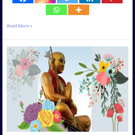
Read More »
తెలుగు
కవుల
పద
క్రీడా
విన్యాసం