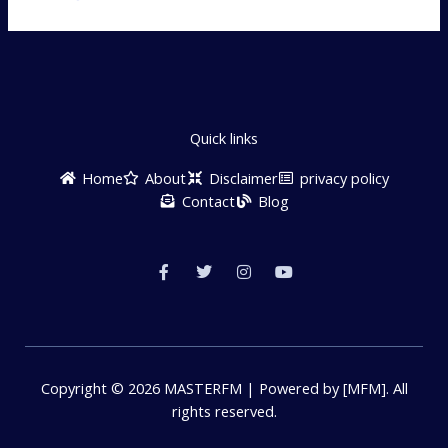
Quick links
Home
About
Disclaimer
privacy policy
Contact
Blog
F
T
I
Y
a
w
n
o
c
i
s
u
e
t
t
t
b
t
a
u
o
e
g
b
o
r
r
e
k
a
-
m
f
Copyright © 2026 MASTERFM | Powered by [MFM]. All
rights reserved.