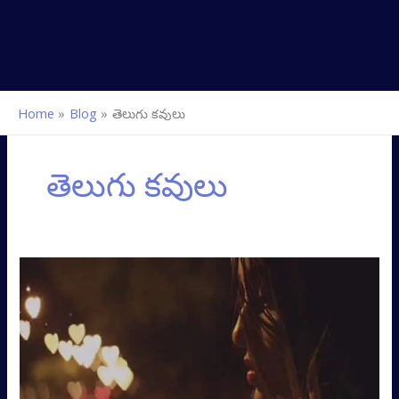
Home
Blog
తెలుగు కవులు
తెలుగు కవులు
నిరీక్షణ..