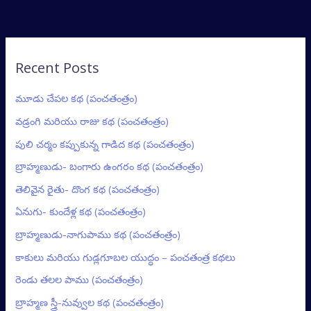
Recent Posts
మూడు చేపల కథ (పంచతంత్రం)
వడ్రంగి మరియు రాజు కథ (పంచతంత్రం)
పులి చర్మం కప్పుకున్న గాడిద కథ (పంచతంత్రం)
బ్రాహ్మణుడు- బంగారు ఉంగరం కథ (పంచతంత్రం)
తెలివైన రైతు- దొంగ కథ (పంచతంత్రం)
ఏనుగు- కుందేళ్ల కథ (పంచతంత్రం)
బ్రాహ్మణుడు-నాగుపాము కథ (పంచతంత్రం)
కాకులు మరియు గుడ్లగూబల యుద్ధం – పంచతంత్ర కథలు
రెండు తలల పాము (పంచతంత్రం)
బ్రాహ్మణ స్త్రీ-నువ్వుల కథ (పంచతంత్రం)