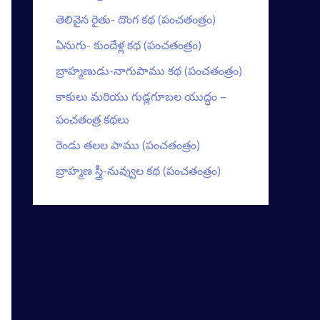
తెలివైన రైతు- దొంగ కథ (పంచతంత్రం)
ఏనుగు- కుందేళ్ల కథ (పంచతంత్రం)
బ్రాహ్మణుడు-నాగుపాము కథ (పంచతంత్రం)
కాకులు మరియు గుడ్లగూబల యుద్ధం –
పంచతంత్ర కథలు
రెండు తలల పాము (పంచతంత్రం)
బ్రాహ్మణ స్త్రీ-నువ్వుల కథ (పంచతంత్రం)