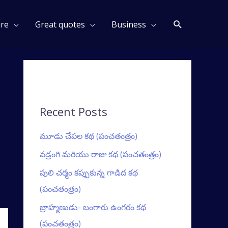
Search
ure
Great quotes
Business
Recent Posts
మూడు చేపల కథ (పంచతంత్రం)
వడ్రంగి మరియు రాజు కథ (పంచతంత్రం)
పులి చర్మం కప్పుకున్న గాడిద కథ
(పంచతంత్రం)
బ్రాహ్మణుడు- బంగారు ఉంగరం కథ
(పంచతంత్రం)