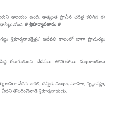
్మనాథేశ్వరుని ఆలయం ఉంది. అత్యంత ప్రాచీన చరిత్ర కలిగిన ఈ
 భాసిల్లుతోంది.
# శ్రీకూర్మావతారం #
ట్టు శ్రీకూర్మనాథక్షేత్రం’ ఇటీవలి కాలంలో బాగా ప్రాచుర్యం
ర్యసిద్ధి కలుగుతుంది. వేదనలు తొలిగిపోయి సుఖశాంతులు
ి అనగా వేదన. ఆకలి, దప్పిక, దుఃఖం, మోహం, వృద్ధాప్యం,
ిని తొలగించేవాడే శ్రీకూర్మనాథుడు.