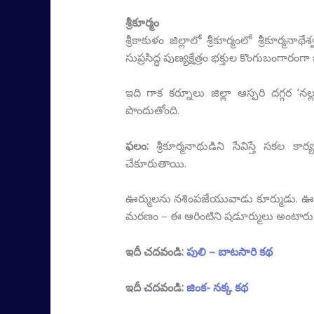
శ్రీకూర్మం
శ్రీకాకుళం జిల్లాలో శ్రీకూర్మంలో శ్రీకూర
సుప్రసిద్ధ పుణ్యక్షేత్రం భక్తుల కొంగుబంగారంగా
ఇది గాక కర్నూలు జిల్లా ఆస్పరి దగ్గర ‘నల్లగ
పొందుతోంది.
ఫలం:
శ్రీకూర్మనాథుడిని సేవిస్తే సకల కా
చేకూరుతాయి.
ఊర్ములను నశింపజేయువాడు కూర్ముడు. ఊర్మ
మరణం – ఈ ఆరింటిని షడూర్ములు అంటారు. వీట
ఇదీ చదవండి:
పులి – బాటసారి కథ
ఇదీ చదవండి:
జింక- నక్క కథ