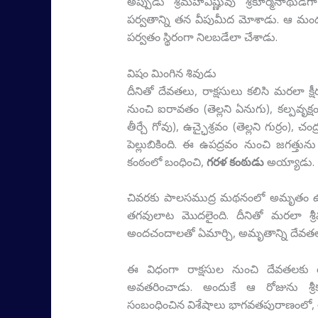
అప్పుడు శ్రీమహావిష్ణువు శ్రీకూర్మనా
పర్వతాన్ని తన వీపుమీద మోశాడు. ఆ మంథ
పర్వతం స్థిరంగా నిలబడేలా చేశాడు.
విషం మింగిన శివుడు
దీనితో దేవతలు, రాక్షసులు కలిసి మరలా క
నుంచి ఐరావతం (తెల్లని ఏనుగు), కల్పవృక్షం (
తీర్చే గోవు), ఉచ్ఛైశ్రవం (తెల్లని గుర్రం),
పెల్లుబికింది. ఈ ఉపద్రవం నుంచి జగత్తును
కంఠంలో బంధించి,
గరళ కంఠుడు
అయ్యాడు.
చివరకు పాలసముద్ర మథనంలో అమృతం ఉద్
తగవులాట మొదలైంది. దీనితో మరలా శ్రీ
అందచందాలతో ఏమార్చి, అమృతాన్ని దేవతలకు
ఈ విధంగా రాక్షసుల నుంచి దేవతలకు రక్ష
అవతరించాడు. అందుకే ఆ రోజును శ్రీ
సంబంధించిన విశేషాలు భాగవతపురాణంలో,