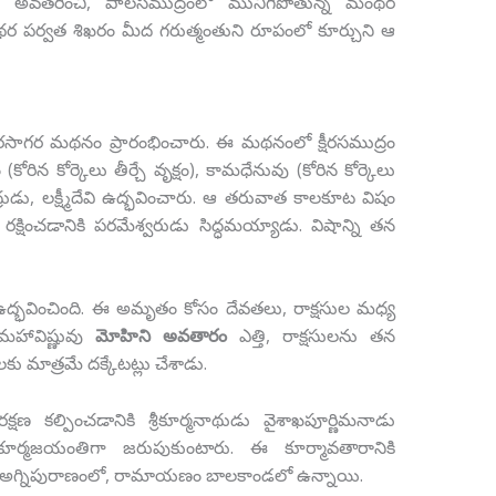
థుడిగా అవతరించి, పాలసముద్రంలో మునిగిపోతున్న మంథర
ర పర్వత శిఖరం మీద గరుత్మంతుని రూపంలో కూర్చుని ఆ
్షీరసాగర మథనం ప్రారంభించారు. ఈ మథనంలో క్షీరసముద్రం
కోరిన కోర్కెలు తీర్చే వృక్షం), కామధేనువు (కోరిన కోర్కెలు
 చంద్రుడు, లక్ష్మీదేవి ఉద్భవించారు. ఆ తరువాత కాలకూట విషం
 రక్షించడానికి పరమేశ్వరుడు సిద్ధమయ్యాడు. విషాన్ని తన
భవించింది. ఈ అమృతం కోసం దేవతలు, రాక్షసుల మధ్య
మహావిష్ణువు
మోహిని అవతారం
ఎత్తి, రాక్షసులను తన
 మాత్రమే దక్కేటట్లు చేశాడు.
ణ కల్పించడానికి శ్రీకూర్మనాథుడు వైశాఖపూర్ణిమనాడు
కూర్మజయంతిగా జరుపుకుంటారు. ఈ కూర్మావతారానికి
 అగ్నిపురాణంలో, రామాయణం బాలకాండలో ఉన్నాయి.