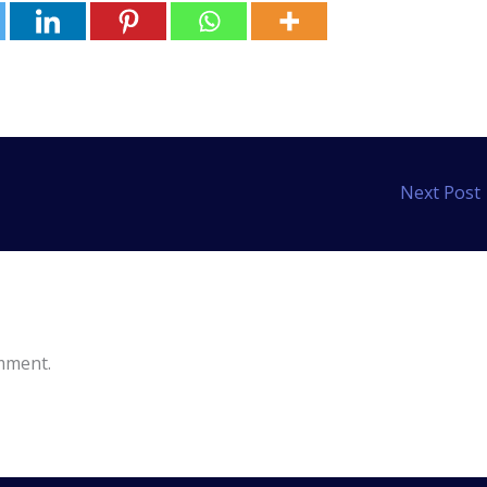
Next Post
mment.