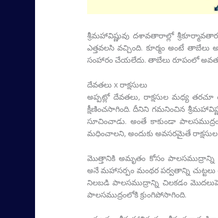
శ్రీమహావిష్ణువు దశావతారాల్లో శ్రీకూర
ఎత్తవలసి వచ్చింది. కూర్మం అంటే తాబేలు అన
సంహారం చేయలేదు. తాబేలు రూపంలో అవతరించ
దేవతలు x రాక్షసులు
అప్పట్లో దేవతలు, రాక్షసుల మధ్య తరచూ య
క్షీణించసాగింది. దీనిని గమనించిన శ్రీమ
సూచించాడు. అంతే కాకుండా పాలసముద్
మధించాలని, అందుకు అవసరమైతే రాక్షసు
మొత్తానికి అమృతం కోసం పాలసముద్రాన్ని 
అనే మహాసర్పం మంథర పర్వతాన్ని చుట్టలు చు
నిలబడి పాలసముద్రాన్ని చిలకడం మొదలు
పాలసముద్రంలోకి క్రుంగిపోసాగింది.