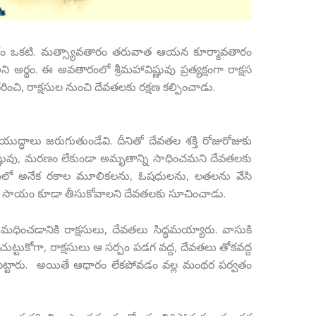
్మావతారం ఒకటి. మత్స్యావతారం తరువాత ఆయన కూర్మావతారం
ి అర్థం. ఈ అవతారంలో శ్రీమహావిష్ణువు ప్రత్యక్షంగా రాక్షస
ి, రాక్షసుల నుంచి దేవతలకు రక్షణ కల్పించాడు.
ుద్ధాలు జరుగుతుండేవి. దీనితో దేవతల శక్తి రోజురోజుకు
హావిష్ణువు, మరణం లేకుండా అమృతాన్ని సాధించమని దేవతలకు
రంలో అనేక రకాల మూలికలను, ఓషధులను, లతలను వేసి
ల సాయం కూడా తీసుకోవాలని దేవతలకు సూచించాడు.
మధించడానికి రాక్షసులు, దేవతలు సిద్ధమయ్యారు. వాసుకి
ట్టుకోగా, రాక్షసులు ఆ సర్పం పడగ వద్ద, దేవతలు తోకవద్ద
పెట్టారు. అయితే ఆధారం లేకపోవడం వల్ల మంథర పర్వతం