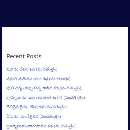
Recent Posts
మూడు చేపల కథ (పంచతంత్రం)
వడ్రంగి మరియు రాజు కథ (పంచతంత్రం)
పులి చర్మం కప్పుకున్న గాడిద కథ (పంచతంత్రం)
బ్రాహ్మణుడు- బంగారు ఉంగరం కథ (పంచతంత్రం)
తెలివైన రైతు- దొంగ కథ (పంచతంత్రం)
ఏనుగు- కుందేళ్ల కథ (పంచతంత్రం)
బ్రాహ్మణుడు-నాగుపాము కథ (పంచతంత్రం)