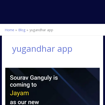
Home
Blog
yugandhar app
yugandhar app
పోటీ
పరీక్షల
అభ్యర్థుల
కోసం
JAYAM
APP