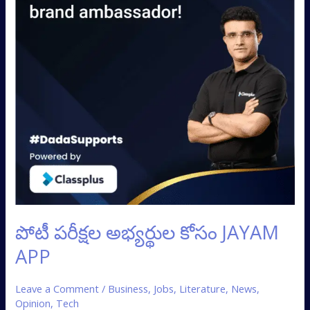
పోటీ పరీక్షల అభ్యర్థుల కోసం JAYAM
APP
Leave a Comment
/
Business
,
Jobs
,
Literature
,
News
,
Opinion
,
Tech