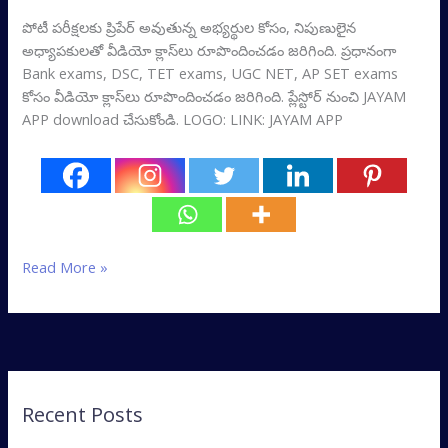
పోటీ పరీక్షలకు ప్రిపేర్‌ అవుతున్న అభ్యర్థుల కోసం, నిపుణులైన
అధ్యాపకులతో వీడియో క్లాస్‌లు రూపొందించడం జరిగింది. ప్రధానంగా
Bank exams, DSC, TET exams, UGC NET, AP SET exams
కోసం వీడియో క్లాస్‌లు రూపొందించడం జరిగింది. ప్లేస్టోర్‌ నుంచి JAYAM
APP download చేసుకోండి. LOGO: LINK: JAYAM APP
Read More »
Recent Posts