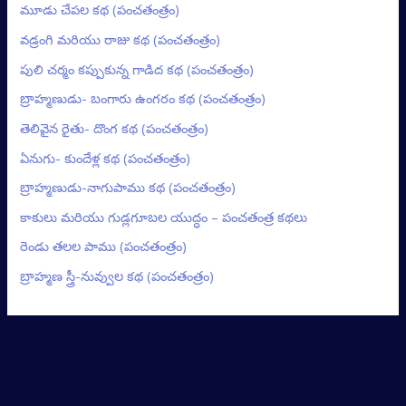
మూడు చేపల కథ (పంచతంత్రం)
వడ్రంగి మరియు రాజు కథ (పంచతంత్రం)
పులి చర్మం కప్పుకున్న గాడిద కథ (పంచతంత్రం)
బ్రాహ్మణుడు- బంగారు ఉంగరం కథ (పంచతంత్రం)
తెలివైన రైతు- దొంగ కథ (పంచతంత్రం)
ఏనుగు- కుందేళ్ల కథ (పంచతంత్రం)
బ్రాహ్మణుడు-నాగుపాము కథ (పంచతంత్రం)
కాకులు మరియు గుడ్లగూబల యుద్ధం – పంచతంత్ర కథలు
రెండు తలల పాము (పంచతంత్రం)
బ్రాహ్మణ స్త్రీ-నువ్వుల కథ (పంచతంత్రం)