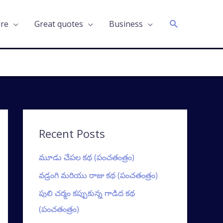
Search
ure
Great quotes
Business
Recent Posts
మూడు చేపల కథ (పంచతంత్రం)
వడ్రంగి మరియు రాజు కథ (పంచతంత్రం)
పులి చర్మం కప్పుకున్న గాడిద కథ
(పంచతంత్రం)