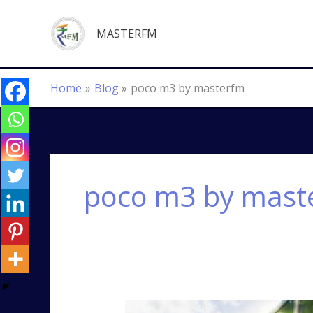
Skip
to
MASTERFM
content
Home
Blog
poco m3 by masterfm
poco m3 by mast
POCO