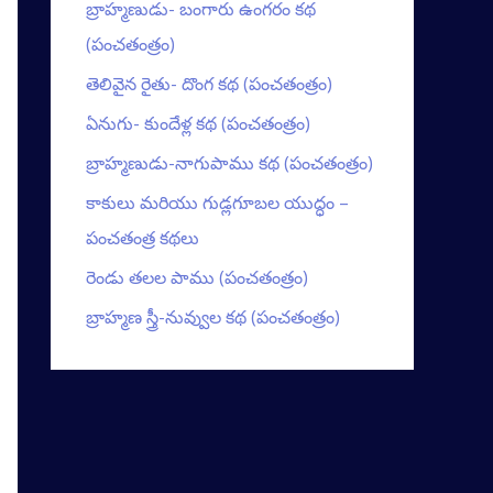
బ్రాహ్మణుడు- బంగారు ఉంగరం కథ
(పంచతంత్రం)
తెలివైన రైతు- దొంగ కథ (పంచతంత్రం)
ఏనుగు- కుందేళ్ల కథ (పంచతంత్రం)
బ్రాహ్మణుడు-నాగుపాము కథ (పంచతంత్రం)
కాకులు మరియు గుడ్లగూబల యుద్ధం –
పంచతంత్ర కథలు
రెండు తలల పాము (పంచతంత్రం)
బ్రాహ్మణ స్త్రీ-నువ్వుల కథ (పంచతంత్రం)