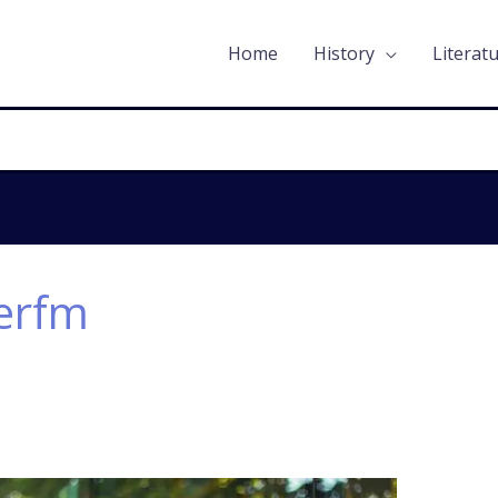
Home
History
Literat
erfm