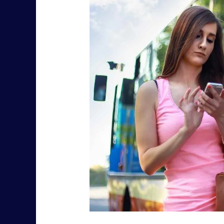
M3‌పై
ఓ
లుక్కేయండి!