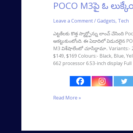
POCO M3‌పై ఓ లుక్కే
Leave a Comment
/
Gadgets
,
Tech
ఎట్టకేలకు కొత్త స్మార్ట్ఫోన్ను లాంచ్ చేస
ఆకట్టుకుంటోంది. ఈ ఏడాదిలో విడుదలైన POCO
M3 విశేషాలేంటో చూసేద్దామా.. Variants
$149, $169 Colours:- Black, Blue, 
662 processor 6.53-inch display Ful
Read More »