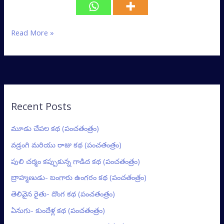
Read More »
Recent Posts
మూడు చేపల కథ (పంచతంత్రం)
వడ్రంగి మరియు రాజు కథ (పంచతంత్రం)
పులి చర్మం కప్పుకున్న గాడిద కథ (పంచతంత్రం)
బ్రాహ్మణుడు- బంగారు ఉంగరం కథ (పంచతంత్రం)
తెలివైన రైతు- దొంగ కథ (పంచతంత్రం)
ఏనుగు- కుందేళ్ల కథ (పంచతంత్రం)