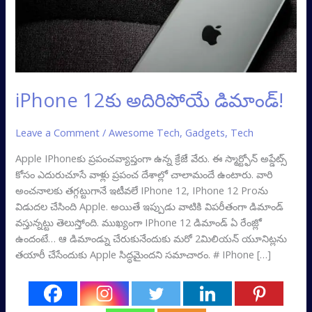
iPhone 12కు అదిరిపోయే డిమాండ్!
Leave a Comment
/
Awesome Tech
,
Gadgets
,
Tech
Apple IPhoneకు ప్రపంచవ్యాప్తంగా ఉన్న క్రేజే వేరు. ఈ స్మార్ట్ఫోన్ అప్డేట్స్
కోసం ఎదురుచూసే వాళ్లు ప్రపంచ దేశాల్లో చాలామందే ఉంటారు. వారి
అంచనాలకు తగ్గట్టుగానే ఇటీవలే IPhone 12, IPhone 12 Proను
విడుదల చేసింది Apple. అయితే ఇప్పుడు వాటికి విపరీతంగా డిమాండ్
వస్తున్నట్టు తెలుస్తోంది. ముఖ్యంగా IPhone 12 డిమాండ్ ఏ రేంజ్లో
ఉందంటే… ఆ డిమాండ్ను చేరుకునేందుకు మరో 2మిలియన్ యూనిట్లను
తయారీ చేసేందుకు Apple సిద్ధమైందని సమాచారం. # IPhone […]