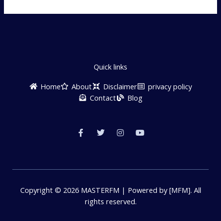
Quick links
Home
About
Disclaimer
privacy policy
Contact
Blog
F
T
I
Y
a
w
n
o
c
i
s
u
e
t
t
t
b
t
a
u
o
e
g
b
o
r
r
e
k
a
-
m
f
Copyright © 2026 MASTERFM | Powered by [MFM]. All
rights reserved.