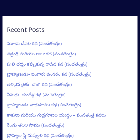
Recent Posts
మూడు చేపల కథ (పంచతంత్రం)
వడ్రంగి మరియు రాజు కథ (పంచతంత్రం)
పులి చర్మం కప్పుకున్న గాడిద కథ (పంచతంత్రం)
బ్రాహ్మణుడు- బంగారు ఉంగరం కథ (పంచతంత్రం)
తెలివైన రైతు- దొంగ కథ (పంచతంత్రం)
ఏనుగు- కుందేళ్ల కథ (పంచతంత్రం)
బ్రాహ్మణుడు-నాగుపాము కథ (పంచతంత్రం)
కాకులు మరియు గుడ్లగూబల యుద్ధం – పంచతంత్ర కథలు
రెండు తలల పాము (పంచతంత్రం)
బ్రాహ్మణ స్త్రీ-నువ్వుల కథ (పంచతంత్రం)