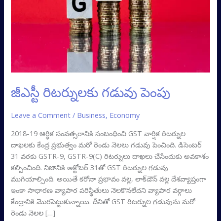
జీఎస్టీ రిటర్నులకు గడువు పెంపు
Leave a Comment
/
Business
,
Economy
2018-19 ఆర్థిక సంవత్సరానికి సంబంధించి GST వార్షిక రిటర్నుల
దాఖలకు కేంద్ర ప్రభుత్వం మరో రెండు నెలలు గడువు పెంచింది. డిసెంబర్‌
31 వరకు GSTR-9, GSTR-9(C) రిటర్నులు దాఖలు చేసేందుకు అవకాశం
కల్పించింది. నిజానికి అక్టోబర్‌ 31తో GST రిటర్నుల గడువు
ముగియాల్సింది. అయితే కరోనా ప్రభావం వల్ల, లాక్‌డౌన్‌ వల్ల దేశవ్యాప్తంగా
ఇంకా సాధారణ వ్యాపార పరిస్థితులు నెలకొనలేదని వ్యాపార వర్గాలు
కేంద్రానికి మొరపెట్టుకున్నాయి. దీనితో GST రిటర్నుల గడువును మరో
రెండు నెలల […]