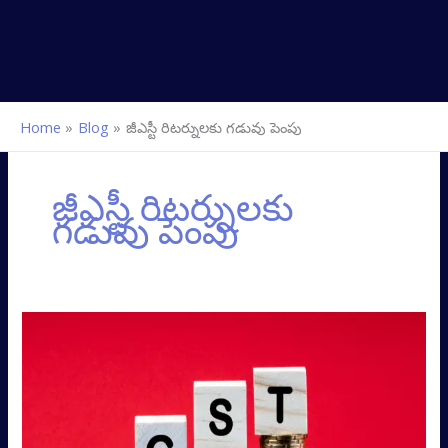
Home
Blog
జీఎస్టీ రిటర్నులకు గడువు పెంపు
జీఎస్టీ రిటర్నులకు
గడువు పెంపు
జీఎస్టీ
రిటర్నులకు
గడువు
పెంపు