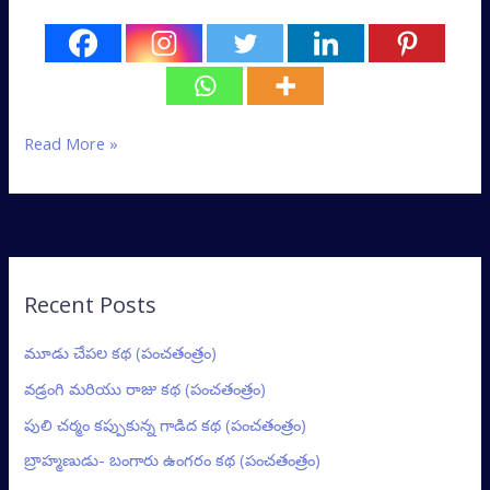
Read More »
Recent Posts
మూడు చేపల కథ (పంచతంత్రం)
వడ్రంగి మరియు రాజు కథ (పంచతంత్రం)
పులి చర్మం కప్పుకున్న గాడిద కథ (పంచతంత్రం)
బ్రాహ్మణుడు- బంగారు ఉంగరం కథ (పంచతంత్రం)