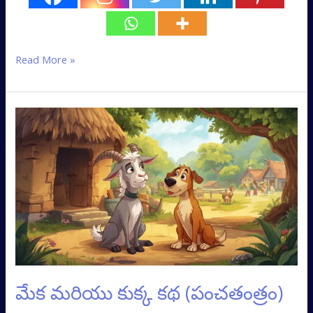
Read More »
మేక
మరియు
కుక్క
కథ
(పంచతంత్రం)
మేక మరియు కుక్క కథ (పంచతంత్రం)