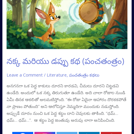
కథ
(పంచతంత్రం)
నక్క మరియు డప్పు కథ (పంచతంత్రం)
Leave a Comment
/
Literature
,
పంచతంత్రం కథలు
అనగనగా ఒక పెద్ద కాకులు దూరని కారడవి, చీమలు దూరని చిట్టడవి
ఉండేది. అందులో ఒక నక్క తిరుగుతూ ఉండేది. అది చాలా రోజుల నుండి
ఏమీ తినక ఆకలితో అలమటిస్తోంది. “ఈ రోజు ఏదైనా ఆహారం దొరకకపోతే
నా ప్రాణం పోతుంది” అని ఆలోచిస్తూ నెమ్మదిగా ముందుకు నడుస్తోంది.
అప్పుడే దూరం నుంచి ఒక పెద్ద శబ్దం దాని చెవులకు తాకింది. “ధమ్…
ధమ్… ధమ్…”. ఆ శబ్దం పెద్ద జంతువు అరుపు లాగా అనిపించింది.