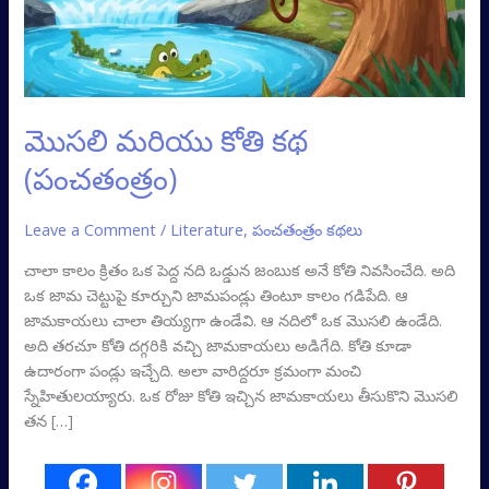
మొసలి మరియు కోతి కథ
(పంచతంత్రం)
Leave a Comment
/
Literature
,
పంచతంత్రం కథలు
చాలా కాలం క్రితం ఒక పెద్ద నది ఒడ్డున జంబుక అనే కోతి నివసించేది. అది
ఒక జామ చెట్టుపై కూర్చుని జామపండ్లు తింటూ కాలం గడిపేది. ఆ
జామకాయలు చాలా తియ్యగా ఉండేవి. ఆ నదిలో ఒక మొసలి ఉండేది.
అది తరచూ కోతి దగ్గరికి వచ్చి జామకాయలు అడిగేది. కోతి కూడా
ఉదారంగా పండ్లు ఇచ్చేది. అలా వారిద్దరూ క్రమంగా మంచి
స్నేహితులయ్యారు. ఒక రోజు కోతి ఇచ్చిన జామకాయలు తీసుకొని మొసలి
తన […]