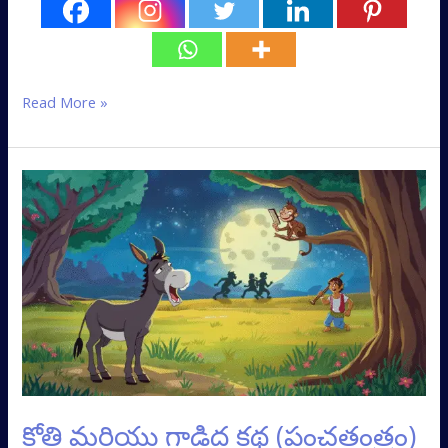
Read More »
కోతి
మరియు
గాడిద
కథ
(పంచతంత్రం)
కోతి మరియు గాడిద కథ (పంచతంత్రం)