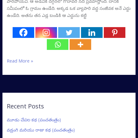
పారిపోయేవి. ఆ అడవికి దగ్గరలో గోదావరి నది ప్రవహిస్తోంది. దానికి
సమీపంలో ఓ గ్రామం ఉండేది. అక్కడ ఒక వ్యాపారి వద్ద సంజీవక అనే ఎద్దు
ఉండేది. అతను తన ఎడ్ల బండికి ఆ ఎద్దును కట్టి
Read More »
Recent Posts
మూడు చేపల కథ (పంచతంత్రం)
వడ్రంగి మరియు రాజు కథ (పంచతంత్రం)