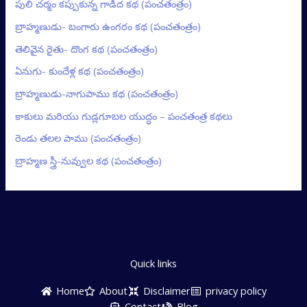
పులి చర్మం కప్పుకున్న గాడిద కథ (పంచతంత్రం)
బ్రాహ్మణుడు- బంగారు ఉంగరం కథ (పంచతంత్రం)
తెలివైన రైతు- దొంగ కథ (పంచతంత్రం)
ఏనుగు- కుందేళ్ల కథ (పంచతంత్రం)
బ్రాహ్మణుడు-నాగుపాము కథ (పంచతంత్రం)
కాకులు మరియు గుడ్లగూబల యుద్ధం – పంచతంత్ర కథలు
రెండు తలల పాము (పంచతంత్రం)
బ్రాహ్మణ స్త్రీ-నువ్వుల కథ (పంచతంత్రం)
Quick links
Home
About
Disclaimer
privacy policy
Contact
Blog