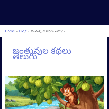
Home
Blog
జంతువుల కథలు తెలుగు
జంతువుల కథలు
తెలుగు
మొసలి
మరియు
కోతి
కథ
(పంచతంత్రం)