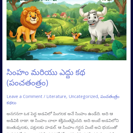
మరియు
ఎద్దు
కథ
(పంచతంత్రం)
సింహం మరియు ఎద్దు కథ
(పంచతంత్రం)
Leave a Comment
/
Literature
,
Uncategorized
,
పంచతంత్రం
కథలు
అనగనగా ఒక పెద్ద అడవిలో పింగలక అనే సింహం ఉండేది. అది ఆ
అడివికి రాజు. ఆ సింహం చాలా శక్తివంతమైనది. అది అంటే అడవిలోని
జంతువులకు, పక్షులకు హడల్‌. ఆ సింహం గర్జన వింటే అవి భయంతో