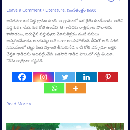
Leave a Comment
/
Literature
,
పంచతంత్రం కథలు
అనగనగా ఒక పెద్ద గ్రామం ఉంది. ఆ గ్రామంలో ఒక రైతు ఉండేవాడు. అతని
వద్ద ఒక గాడిద, ఒక కోతి ఉండేవి. ఆ గాడిదకు రాత్రిపూట పొలాలను
కాపాడటం, బరువైన వస్తువులు మోసుకెళ్లడం వంటి పనులు
అప్పగించేవాడు. అందువల్ల అది బాగా అలసిపోయేది. దీనితో అది పగటి
సమయంలో చెట్టు కింద విశ్రాంతి తీసుకునేది. కానీ కోతి ఎప్పుడూ అల్లరి
చేస్తూ గాడిదను ఆటపట్టించేది. ఒకసారి గాడిద పొలంలో గడ్డి తింటూ,
“నేను రాత్రంతా కష్టపడి
Read More »
సింహం