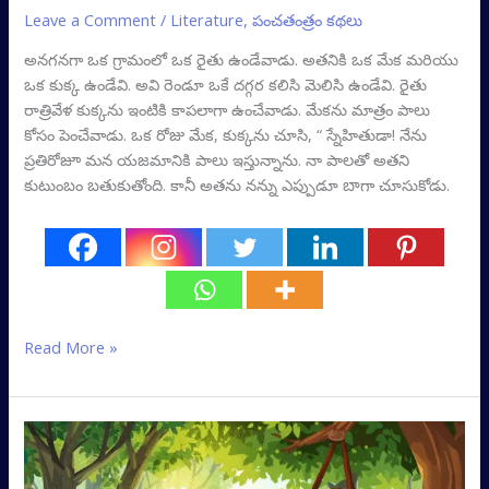
Leave a Comment
/
Literature
,
పంచతంత్రం కథలు
అనగనగా ఒక గ్రామంలో ఒక రైతు ఉండేవాడు. అతనికి ఒక మేక మరియు
ఒక కుక్క ఉండేవి. అవి రెండూ ఒకే దగ్గర కలిసి మెలిసి ఉండేవి. రైతు
రాత్రివేళ కుక్కను ఇంటికి కాపలాగా ఉంచేవాడు. మేకను మాత్రం పాలు
కోసం పెంచేవాడు. ఒక రోజు మేక, కుక్కను చూసి, “ స్నేహితుడా! నేను
ప్రతిరోజూ మన యజమానికి పాలు ఇస్తున్నాను. నా పాలతో అతని
కుటుంబం బతుకుతోంది. కానీ అతను నన్ను ఎప్పుడూ బాగా చూసుకోడు.
Read More »
నక్క
మరియు
డప్పు