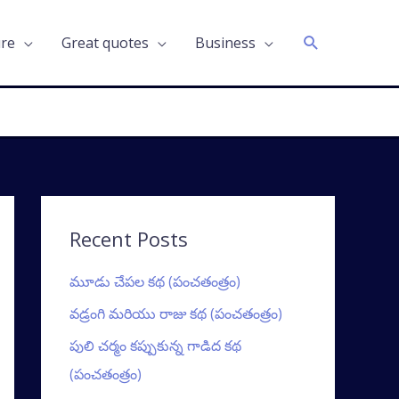
Search
ure
Great quotes
Business
Recent Posts
మూడు చేపల కథ (పంచతంత్రం)
వడ్రంగి మరియు రాజు కథ (పంచతంత్రం)
పులి చర్మం కప్పుకున్న గాడిద కథ
(పంచతంత్రం)