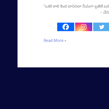
“ఒకరి కాలి కింద బానిసలా నీచంగా బ్ర
– చేగువెర
Read More »