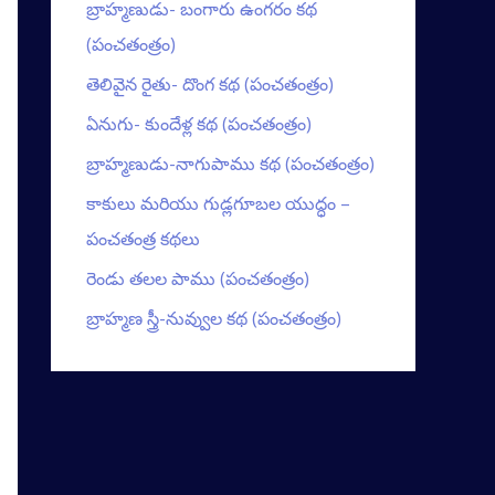
బ్రాహ్మణుడు- బంగారు ఉంగరం కథ
(పంచతంత్రం)
తెలివైన రైతు- దొంగ కథ (పంచతంత్రం)
ఏనుగు- కుందేళ్ల కథ (పంచతంత్రం)
బ్రాహ్మణుడు-నాగుపాము కథ (పంచతంత్రం)
కాకులు మరియు గుడ్లగూబల యుద్ధం –
పంచతంత్ర కథలు
రెండు తలల పాము (పంచతంత్రం)
బ్రాహ్మణ స్త్రీ-నువ్వుల కథ (పంచతంత్రం)