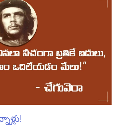
నాళ్లు!