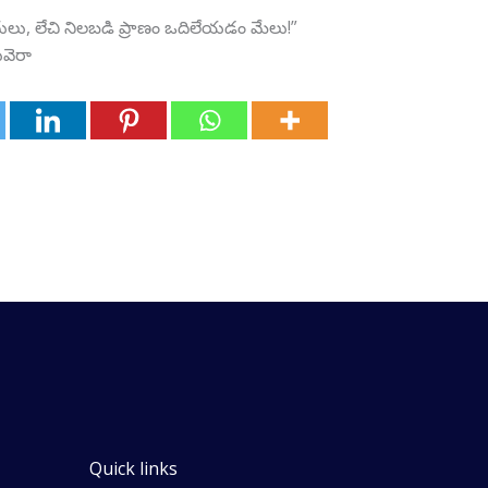
తికే బదులు, లేచి నిలబడి ప్రాణం ఒదిలేయడం మేలు!”
ా
Quick links