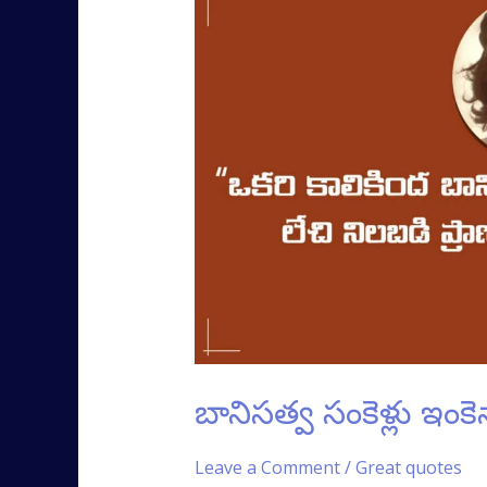
సంకెళ్లు
ఇంకెన్నాళ్లు!
బానిసత్వ సంకెళ్లు ఇంకెన్
Leave a Comment
/
Great quotes