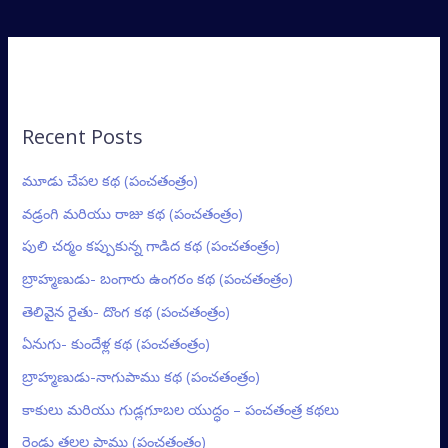
Recent Posts
మూడు చేపల కథ (పంచతంత్రం)
వడ్రంగి మరియు రాజు కథ (పంచతంత్రం)
పులి చర్మం కప్పుకున్న గాడిద కథ (పంచతంత్రం)
బ్రాహ్మణుడు- బంగారు ఉంగరం కథ (పంచతంత్రం)
తెలివైన రైతు- దొంగ కథ (పంచతంత్రం)
ఏనుగు- కుందేళ్ల కథ (పంచతంత్రం)
బ్రాహ్మణుడు-నాగుపాము కథ (పంచతంత్రం)
కాకులు మరియు గుడ్లగూబల యుద్ధం – పంచతంత్ర కథలు
రెండు తలల పాము (పంచతంత్రం)