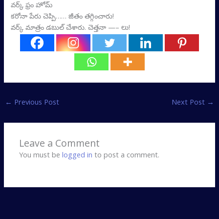
వర్క్‌ ఫ్రం హోమ్‌
కరోనా పేరు చెప్పి…… జీతం తగ్గించారు!
వర్క్‌ మాత్రం డబుల్‌ చేశారు. చెత్తనా —– లు!
←
Previous Post
Next Post
→
Leave a Comment
You must be
logged in
to post a comment.