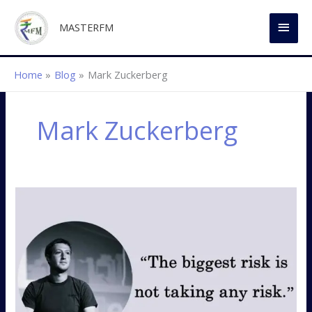
Skip
MAI
to
MASTERFM
content
MEN
Home
Blog
Mark Zuckerberg
Mark Zuckerberg
The
biggest
risk..!