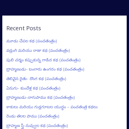
Recent Posts
మూడు చేపల కథ (పంచతంత్రం)
వడ్రంగి మరియు రాజు కథ (పంచతంత్రం)
పులి చర్మం కప్పుకున్న గాడిద కథ (పంచతంత్రం)
బ్రాహ్మణుడు- బంగారు ఉంగరం కథ (పంచతంత్రం)
తెలివైన రైతు- దొంగ కథ (పంచతంత్రం)
ఏనుగు- కుందేళ్ల కథ (పంచతంత్రం)
బ్రాహ్మణుడు-నాగుపాము కథ (పంచతంత్రం)
కాకులు మరియు గుడ్లగూబల యుద్ధం – పంచతంత్ర కథలు
రెండు తలల పాము (పంచతంత్రం)
బ్రాహ్మణ స్త్రీ-నువ్వుల కథ (పంచతంత్రం)