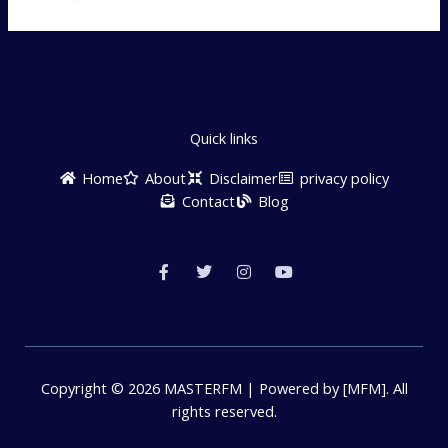
Quick links
Home
About
Disclaimer
privacy policy
Contact
Blog
F
T
I
Y
a
w
n
o
c
i
s
u
e
t
t
t
b
t
a
u
o
e
g
b
o
r
r
e
k
a
-
m
f
Copyright © 2026 MASTERFM | Powered by [MFM]. All
rights reserved.