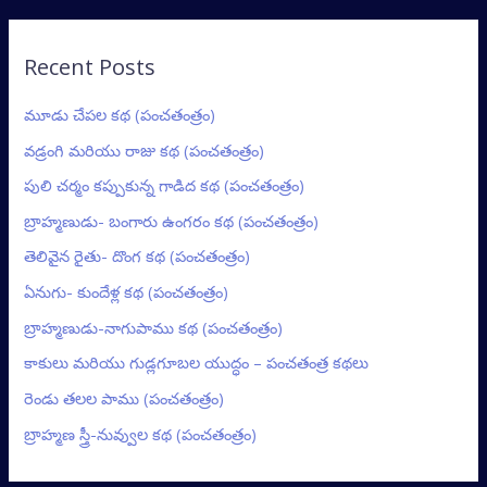
Recent Posts
మూడు చేపల కథ (పంచతంత్రం)
వడ్రంగి మరియు రాజు కథ (పంచతంత్రం)
పులి చర్మం కప్పుకున్న గాడిద కథ (పంచతంత్రం)
బ్రాహ్మణుడు- బంగారు ఉంగరం కథ (పంచతంత్రం)
తెలివైన రైతు- దొంగ కథ (పంచతంత్రం)
ఏనుగు- కుందేళ్ల కథ (పంచతంత్రం)
బ్రాహ్మణుడు-నాగుపాము కథ (పంచతంత్రం)
కాకులు మరియు గుడ్లగూబల యుద్ధం – పంచతంత్ర కథలు
రెండు తలల పాము (పంచతంత్రం)
బ్రాహ్మణ స్త్రీ-నువ్వుల కథ (పంచతంత్రం)