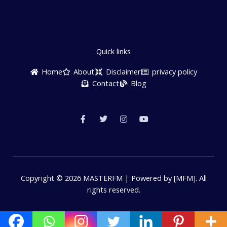
Quick links
Home
About
Disclaimer
privacy policy
Contact
Blog
F
T
I
Y
a
w
n
o
c
i
s
u
e
t
t
t
b
t
a
u
o
e
g
b
o
r
r
e
k
a
-
m
f
Copyright © 2026 MASTERFM | Powered by [MFM]. All
rights reserved.