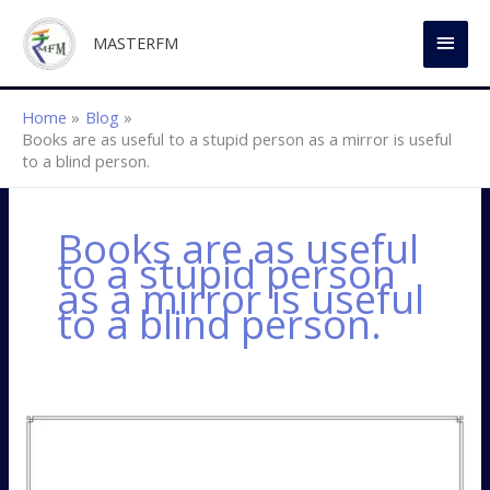
Skip
MAI
to
MASTERFM
content
MEN
Home
Blog
Books are as useful to a stupid person as a mirror is useful
to a blind person.
Books are as useful
to a stupid person
as a mirror is useful
to a blind person.
Arthashastra
quotation