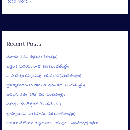
Read More »
Recent Posts
మూడు చేపల కథ (పంచతంత్రం)
వడ్రంగి మరియు రాజు కథ (పంచతంత్రం)
పులి చర్మం కప్పుకున్న గాడిద కథ (పంచతంత్రం)
బ్రాహ్మణుడు- బంగారు ఉంగరం కథ (పంచతంత్రం)
తెలివైన రైతు- దొంగ కథ (పంచతంత్రం)
ఏనుగు- కుందేళ్ల కథ (పంచతంత్రం)
బ్రాహ్మణుడు-నాగుపాము కథ (పంచతంత్రం)
కాకులు మరియు గుడ్లగూబల యుద్ధం – పంచతంత్ర కథలు