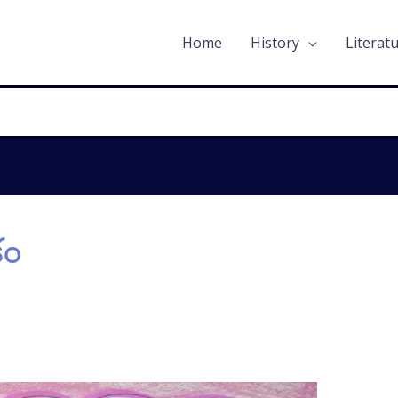
Home
History
Literat
కం