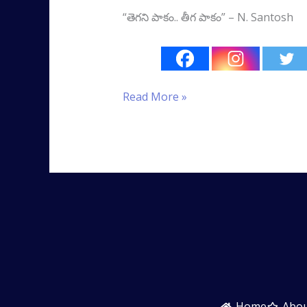
“తెగని పాకం.. తీగ పాకం” – N. Santosh
Read More »
Home
Abo