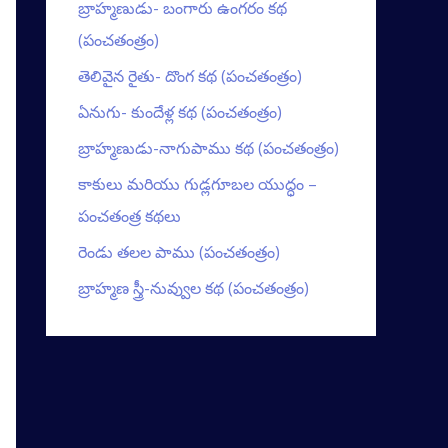
బ్రాహ్మణుడు- బంగారు ఉంగరం కథ
(పంచతంత్రం)
తెలివైన రైతు- దొంగ కథ (పంచతంత్రం)
ఏనుగు- కుందేళ్ల కథ (పంచతంత్రం)
బ్రాహ్మణుడు-నాగుపాము కథ (పంచతంత్రం)
కాకులు మరియు గుడ్లగూబల యుద్ధం –
పంచతంత్ర కథలు
రెండు తలల పాము (పంచతంత్రం)
బ్రాహ్మణ స్త్రీ-నువ్వుల కథ (పంచతంత్రం)