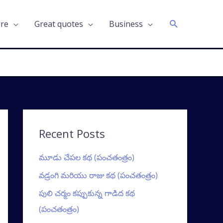
Search
ure
Great quotes
Business
Recent Posts
మూడు చేపల కథ (పంచతంత్రం)
వడ్రంగి మరియు రాజు కథ (పంచతంత్రం)
పులి చర్మం కప్పుకున్న గాడిద కథ
(పంచతంత్రం)