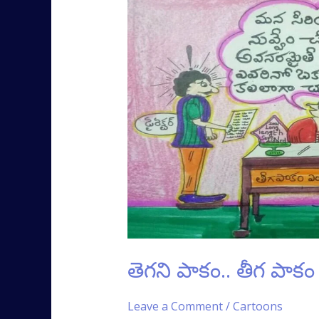
పాకం..
తీగ
పాకం
తెగని పాకం.. తీగ పాకం
Leave a Comment
/
Cartoons