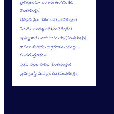
బ్రాహ్మణుడు- బంగారు ఉంగరం కథ
(పంచతంత్రం)
తెలివైన రైతు- దొంగ కథ (పంచతంత్రం)
ఏనుగు- కుందేళ్ల కథ (పంచతంత్రం)
బ్రాహ్మణుడు-నాగుపాము కథ (పంచతంత్రం)
కాకులు మరియు గుడ్లగూబల యుద్ధం –
పంచతంత్ర కథలు
రెండు తలల పాము (పంచతంత్రం)
బ్రాహ్మణ స్త్రీ-నువ్వుల కథ (పంచతంత్రం)