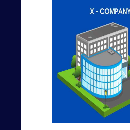
కంపెనీలు
అంటే
ఏమిటి?