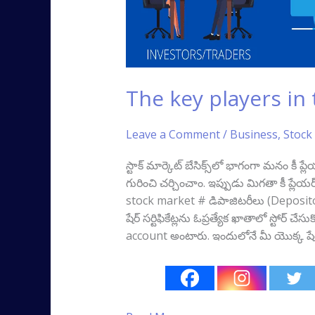
The key players in
Leave a Comment
/
Business
,
Stock
స్టాక్‌ మార్కెట్ బేసిక్స్‌లో భాగంగా మనం కీ
గురించి చర్చించాం. ఇప్పుడు మిగతా కీ ప్లే
stock market # డిపాజిటరీలు (Depositories
షేర్‌ సర్టిఫికేట్లను ఓప్రత్యేక ఖాతాలో స్టోర్
account అంటారు. ఇందులోనే మీ యొక్క షే