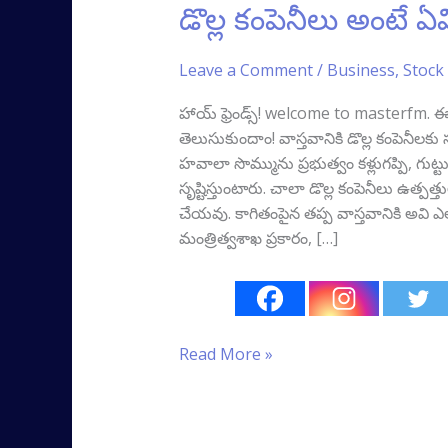
డొల్ల కంపెనీలు అంటే ఏ
Leave a Comment
/
Business
,
Stock
హాయ్‌ ఫ్రెండ్స్‌! welcome to masterfm. ఈ
తెలుసుకుందాం! వాస్తవానికి డొల్ల కంపెనీలక
హవాలా సొమ్మును ప్రభుత్వం కళ్లుగప్పి, గుట
సృష్టిస్తుంటారు. చాలా డొల్ల కంపెనీలు ఉ
చేయవు. కాగితంపైన తప్ప వాస్తవానికి అవి ఎల
మంత్రిత్వశాఖ ప్రకారం, […]
Read More »