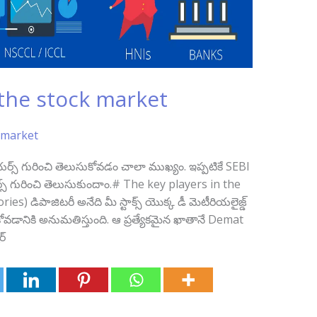
 the stock market
 market
 ప్లేయర్స్ గురించి తెలుసుకోవడం చాలా ముఖ్యం. ఇప్పటికే SEBI
యర్స్ గురించి తెలుసుకుందాం.# The key players in the
) డిపాజిటరీ అనేది మీ స్టాక్స్‌ యొక్క డీ మెటీరియలైజ్డ్‌
‌ చేసుకోవడానికి అనుమతిస్తుంది. ఆ ప్రత్యేకమైన ఖాతానే Demat
ర్