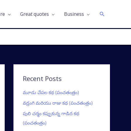
Search
ure
Great quotes
Business
Recent Posts
మూడు చేపల కథ (పంచతంత్రం)
వడ్రంగి మరియు రాజు కథ (పంచతంత్రం)
పులి చర్మం కప్పుకున్న గాడిద కథ
(పంచతంత్రం)