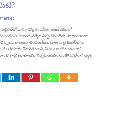
మిటి?
 market
 ఆర్టికల్‌లో మనం డొల్ల కంపెనీలు అంటే ఏమిటో
ు సంబంధించి ఎలాంటి ప్రత్యేక నిర్వచనం లేదు. సాధారణంగా
్టుచప్పుడు కాకుండా తరలించేందుకు ఈ డొల్ల కంపెనీలను
త్పత్తులను తయారు చేయడంకానీ, సేవలు అందించడం కానీ
ాంటి కార్యకలాపాలను నిర్వహించవు. అంతా డొల్లేనా? ఆర్థిక