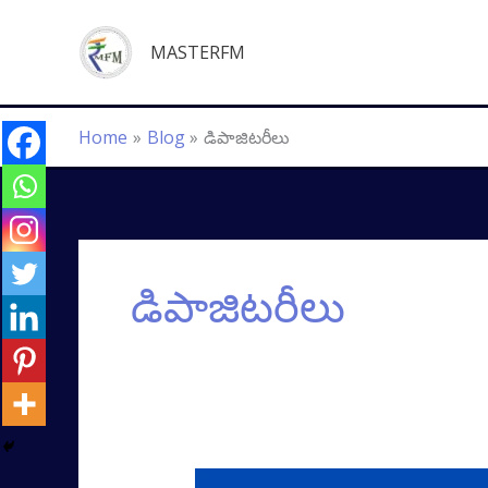
Skip
to
MASTERFM
content
Home
Blog
డిపాజిటరీలు
డిపాజిటరీలు
డొల్ల